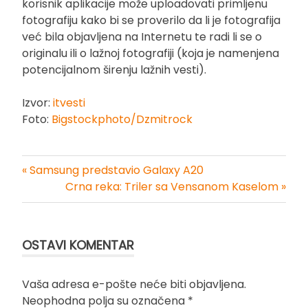
korisnik aplikacije može uploadovati primljenu
fotografiju kako bi se proverilo da li je fotografija
već bila objavljena na Internetu te radi li se o
originalu ili o lažnoj fotografiji (koja je namenjena
potencijalnom širenju lažnih vesti).
Izvor:
itvesti
Foto:
Bigstockphoto/Dzmitrock
« Samsung predstavio Galaxy A20
Kretanje
Crna reka: Triler sa Vensanom Kaselom »
članka
OSTAVI KOMENTAR
Vaša adresa e-pošte neće biti objavljena.
Neophodna polja su označena
*