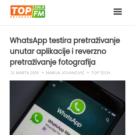
Skip
to
content
WhatsApp testira pretraživanje
unutar aplikacije i reverzno
pretraživanje fotografija
21. MARTA 2019.
MARIJA JOVANOVIĆ
TOP TECH