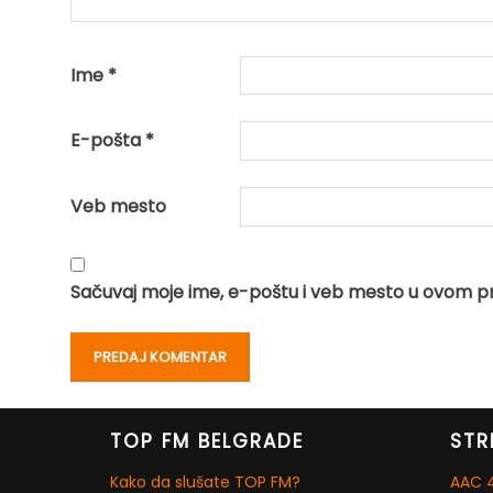
Ime
*
E-pošta
*
Veb mesto
Sačuvaj moje ime, e-poštu i veb mesto u ovom p
TOP FM BELGRADE
STR
Kako da slušate TOP FM?
AAC 4