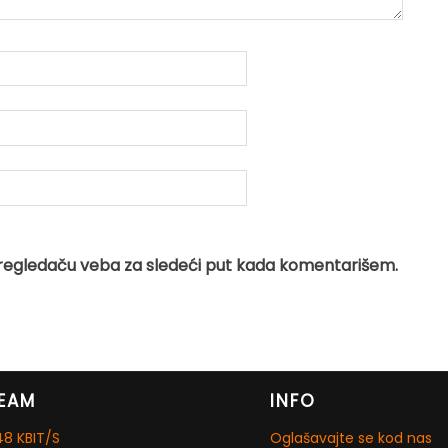
regledaču veba za sledeći put kada komentarišem.
EAM
INFO
8 KBIT/S
Oglašavajte se kod nas