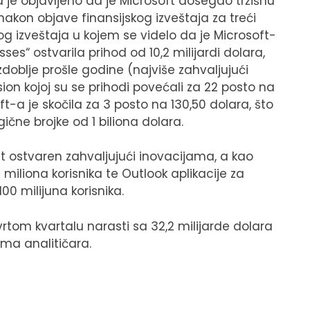
a je objavljeno da je Microsoft dosegao tržišnu
nakon objave finansijskog izveštaja za treći
og izveštaja u kojem se videlo da je Microsoft-
ses“ ostvarila prihod od 10,2 milijardi dolara,
doblje prošle godine (najviše zahvaljujući
vision kojoj su se prihodi povećali za 22 posto na
ft-a je skočila za 3 posto na 130,50 dolara, što
čne brojke od 1 biliona dolara.
t ostvaren zahvaljujući inovacijama, a kao
miliona korisnika te Outlook aplikacije za
100 milijuna korisnika.
rtom kvartalu narasti sa 32,2 milijarde dolara
jima analitičara.