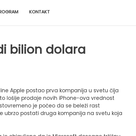
ROGRAM
KONTAKT
i bilion dolara
ine Apple postao prva kompanija u svetu čija
što lošije prodaje novih iPhone-ova vrednost
i istovremeno je počeo da se beleži rast
 će ubrzo postati druga kompanija na svetu koja