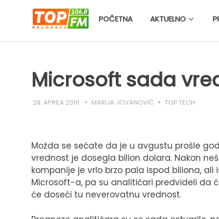
Skip
to
POČETNA
AKTUELNO
P
content
Microsoft sada vred
29. APRILA 2019.
MARIJA JOVANOVIĆ
TOP TECH
Možda se sećate da je u avgustu prošle god
vrednost je dosegla bilion dolara. Nakon ne
kompanije je vrlo brzo pala ispod biliona, al
Microsoft-a, pa su analitičari predvideli da
će doseći tu neverovatnu vrednost.