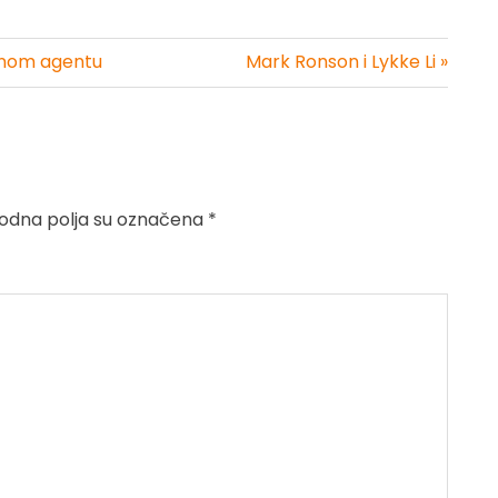
ajnom agentu
Mark Ronson i Lykke Li »
dna polja su označena
*