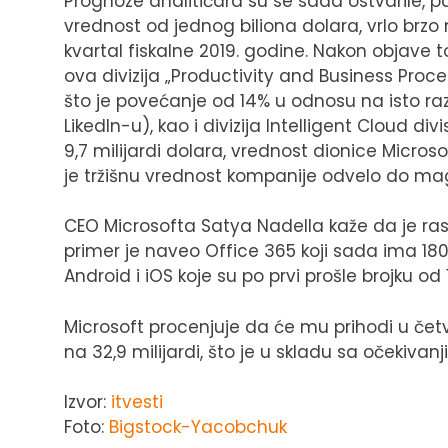
Prognoze analitičara su se sada ostvarile, p
vrednost od jednog biliona dolara, vrlo brzo 
kvartal fiskalne 2019. godine. Nakon objave t
ova divizija „Productivity and Business Proces
što je povećanje od 14% u odnosu na isto raz
LikedIn-u), kao i divizija Intelligent Cloud di
9,7 milijardi dolara, vrednost dionice Microso
je tržišnu vrednost kompanije odvelo do magi
CEO Microsofta Satya Nadella kaže da je ras
primer je naveo Office 365 koji sada ima 180 
Android i iOS koje su po prvi prošle brojku od 
Microsoft procenjuje da će mu prihodi u četv
na 32,9 milijardi, što je u skladu sa očekivan
Izvor:
itvesti
Foto:
Bigstock-Yacobchuk