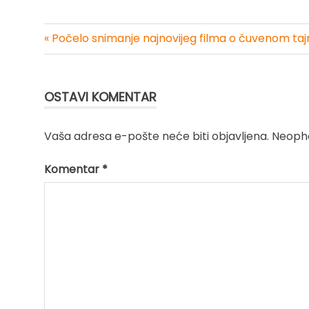
« Počelo snimanje najnovijeg filma o čuvenom t
Kretanje
članka
OSTAVI KOMENTAR
Vaša adresa e-pošte neće biti objavljena.
Neopho
Komentar
*