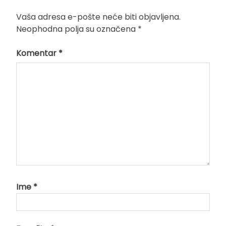
Vaša adresa e-pošte neće biti objavljena.
Neophodna polja su označena
*
Komentar
*
Ime
*