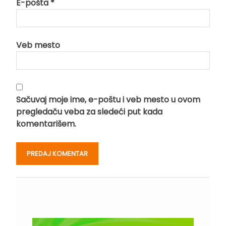
E-pošta
*
Veb mesto
Sačuvaj moje ime, e-poštu i veb mesto u ovom
pregledaču veba za sledeći put kada
komentarišem.