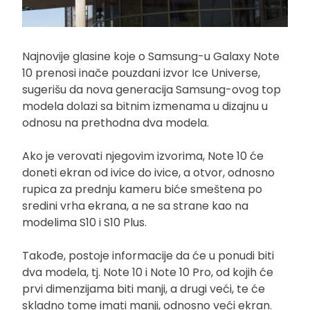
Najnovije glasine koje o Samsung-u Galaxy Note
10 prenosi inače pouzdani izvor Ice Universe,
sugerišu da nova generacija Samsung-ovog top
modela dolazi sa bitnim izmenama u dizajnu u
odnosu na prethodna dva modela.
Ako je verovati njegovim izvorima, Note 10 će
doneti ekran od ivice do ivice, a otvor, odnosno
rupica za prednju kameru biće smeštena po
sredini vrha ekrana, a ne sa strane kao na
modelima S10 i S10 Plus.
Takođe, postoje informacije da će u ponudi biti
dva modela, tj. Note 10 i Note 10 Pro, od kojih će
prvi dimenzijama biti manji, a drugi veći, te će
skladno tome imati manji, odnosno veći ekran.