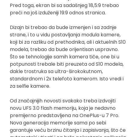
Pred toga, ekran bi sa sadašnjeg 18,5:9 trebao
preći na još izduženiji 19:9 odnos stranica.
Dizajn bi trebao da bude izmenjen i sa zadnje
strane, i to u vidu postavljanja modula kamere,
koji bi za razliku od prethodnika, ali i aktuelnih S10
modela, trebao da bude orijentisan uspravno.
Što se tehnologije samih kamera tiče, one bi u
potpunosti trebale biti preuzeta od S10 modela,
dakle trostruka sa ultra-širokokutnom,
standardnom i 2x telefoto kamerom. Isto vredi i
za selfie kamere.
Od značajnijih novosti svakako treba izdvojiti
novu UFS 3.0 flash memoriju, koja je nedavno
premijerno predstavljena na OnePlus-u 7 Pro.
Nova generacija memorije sama po sebi
garantuje veću brzinu čitanja i zapisivanja, što će