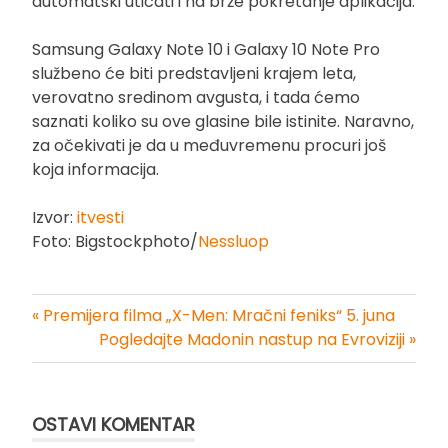
automatski uticati i na brže pokretanje aplikacija.
Samsung Galaxy Note 10 i Galaxy 10 Note Pro
službeno će biti predstavljeni krajem leta,
verovatno sredinom avgusta, i tada ćemo
saznati koliko su ove glasine bile istinite. Naravno,
za očekivati je da u međuvremenu procuri još
koja informacija.
Izvor:
itvesti
Foto: Bigstockphoto/
Nessluop
« Premijera filma „X-Men: Mračni feniks“ 5. juna
Kretanje
Pogledajte Madonin nastup na Evroviziji »
članka
OSTAVI KOMENTAR