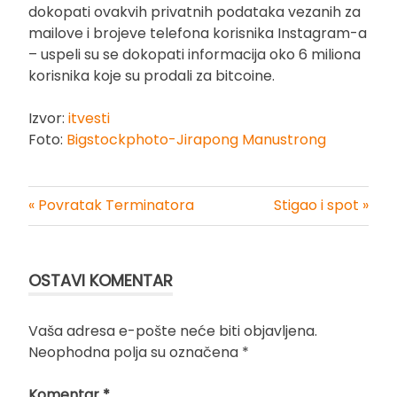
dokopati ovakvih privatnih podataka vezanih za
mailove i brojeve telefona korisnika Instagram-a
– uspeli su se dokopati informacija oko 6 miliona
korisnika koje su prodali za bitcoine.
Izvor:
itvesti
Foto:
Bigstockphoto-Jirapong Manustrong
« Povratak Terminatora
Stigao i spot »
Kretanje
članka
OSTAVI KOMENTAR
Vaša adresa e-pošte neće biti objavljena.
Neophodna polja su označena
*
Komentar
*