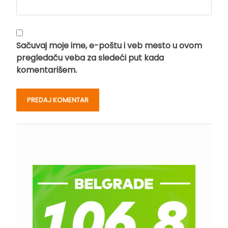
Sačuvaj moje ime, e-poštu i veb mesto u ovom
pregledaču veba za sledeći put kada
komentarišem.