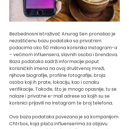
Bezbednosni istraživač Anurag Sen pronašao je
nezaštićenu bazu podataka sa privatnim
podacima oko 50 miliona korisnika Instagram-a
– većinom influensera, slavnih osoba i brendova.
Baza podataka sadrži informacije poput
korisničkih imena na ovoj društvenoj mreži,
njihove biografije, profilne fotografije, broja
osoba koji ih prate, lokaciju, kao i oznaku
verifikacije. Takođe, što je mnogo opasnije, tu se
nalaze i privatne e-mail adrese sa kojih su se
korisnici prijavili na Instagram te broj telefona.
Ova baza podataka povezana je sa kompanijom
Chtrbox, koja plaća influenserima za objavu