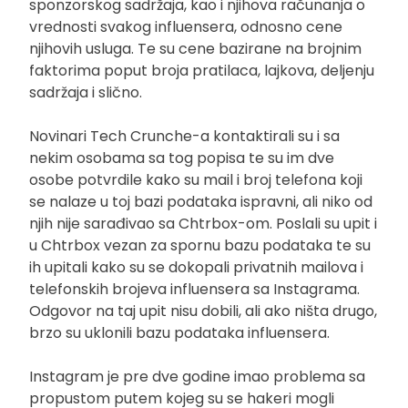
sponzorskog sadržaja, kao i njihova računanja o
vrednosti svakog influensera, odnosno cene
njihovih usluga. Te su cene bazirane na brojnim
faktorima poput broja pratilaca, lajkova, deljenju
sadržaja i slično.
Novinari Tech Crunche-a kontaktirali su i sa
nekim osobama sa tog popisa te su im dve
osobe potvrdile kako su mail i broj telefona koji
se nalaze u toj bazi podataka ispravni, ali niko od
njih nije sarađivao sa Chtrbox-om. Poslali su upit i
u Chtrbox vezan za spornu bazu podataka te su
ih upitali kako su se dokopali privatnih mailova i
telefonskih brojeva influensera sa Instagrama.
Odgovor na taj upit nisu dobili, ali ako ništa drugo,
brzo su uklonili bazu podataka influensera.
Instagram je pre dve godine imao problema sa
propustom putem kojeg su se hakeri mogli