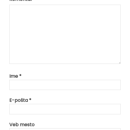
Ime
*
E-pošta
*
Veb mesto