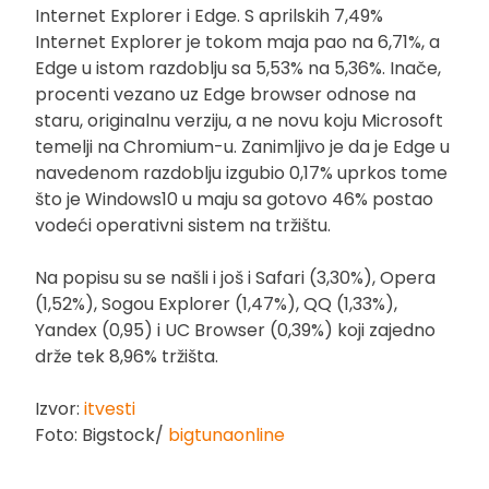
Internet Explorer i Edge. S aprilskih 7,49%
Internet Explorer je tokom maja pao na 6,71%, a
Edge u istom razdoblju sa 5,53% na 5,36%. Inače,
procenti vezano uz Edge browser odnose na
staru, originalnu verziju, a ne novu koju Microsoft
temelji na Chromium-u. Zanimljivo je da je Edge u
navedenom razdoblju izgubio 0,17% uprkos tome
što je Windows10 u maju sa gotovo 46% postao
vodeći operativni sistem na tržištu.
Na popisu su se našli i još i Safari (3,30%), Opera
(1,52%), Sogou Explorer (1,47%), QQ (1,33%),
Yandex (0,95) i UC Browser (0,39%) koji zajedno
drže tek 8,96% tržišta.
Izvor:
itvesti
Foto: Bigstock/
bigtunaonline