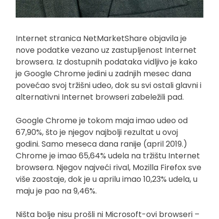
Internet stranica NetMarketShare objavila je
nove podatke vezano uz zastupljenost Internet
browsera. Iz dostupnih podataka vidljivo je kako
je Google Chrome jedini u zadnjih mesec dana
povećao svoj tržišni udeo, dok su svi ostali glavni i
alternativni Internet browseri zabeležili pad.
Google Chrome je tokom maja imao udeo od
67,90%, što je njegov najbolji rezultat u ovoj
godini. Samo meseca dana ranije (april 2019.)
Chrome je imao 65,64% udela na tržištu Internet
browsera. Njegov najveći rival, Mozilla Firefox sve
više zaostaje, dok je u aprilu imao 10,23% udela, u
maju je pao na 9,46%.
Ništa bolje nisu prošli ni Microsoft-ovi browseri –