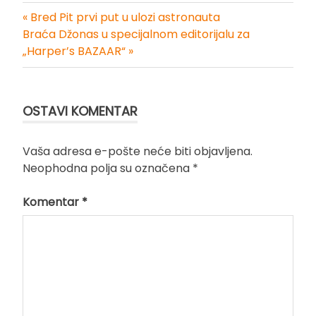
« Bred Pit prvi put u ulozi astronauta
Kretanje
Braća Džonas u specijalnom editorijalu za
„Harper’s BAZAAR“ »
članka
OSTAVI KOMENTAR
Vaša adresa e-pošte neće biti objavljena.
Neophodna polja su označena
*
Komentar
*