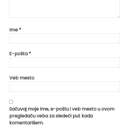
Ime
*
E-pošta
*
Veb mesto
Sačuvaj moje ime, e-poštu i veb mesto u ovom
pregledaču veba za sledeći put kada
komentarišem.