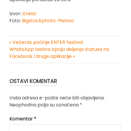
Izvor:
itvesti
Foto:
Bigstockphoto-Pixinoo
« Večeras počinje ENTER festival
Kretanje
WhatsApp testira opciju deljenja statusa na
Facebook i druge aplikacije »
članka
OSTAVI KOMENTAR
Vaša adresa e-pošte neće biti objavljena.
Neophodna polja su označena
*
Komentar
*