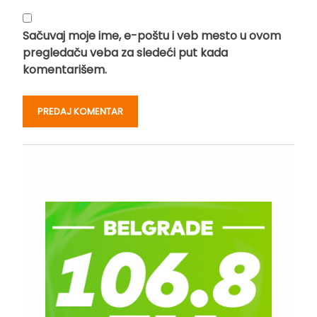
Sačuvaj moje ime, e-poštu i veb mesto u ovom
pregledaču veba za sledeći put kada
komentarišem.