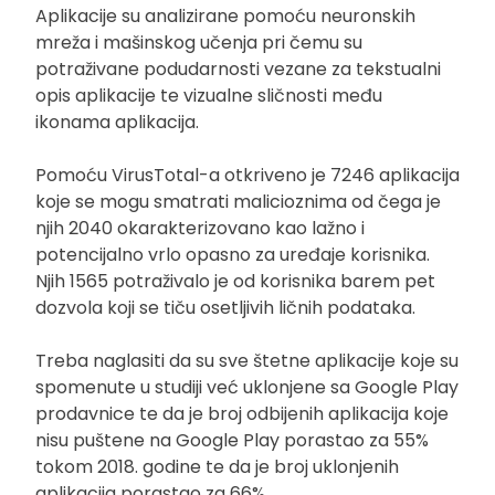
Aplikacije su analizirane pomoću neuronskih
mreža i mašinskog učenja pri čemu su
potraživane podudarnosti vezane za tekstualni
opis aplikacije te vizualne sličnosti među
ikonama aplikacija.
Pomoću VirusTotal-a otkriveno je 7246 aplikacija
koje se mogu smatrati malicioznima od čega je
njih 2040 okarakterizovano kao lažno i
potencijalno vrlo opasno za uređaje korisnika.
Njih 1565 potraživalo je od korisnika barem pet
dozvola koji se tiču osetljivih ličnih podataka.
Treba naglasiti da su sve štetne aplikacije koje su
spomenute u studiji već uklonjene sa Google Play
prodavnice te da je broj odbijenih aplikacija koje
nisu puštene na Google Play porastao za 55%
tokom 2018. godine te da je broj uklonjenih
aplikacija porastao za 66%.