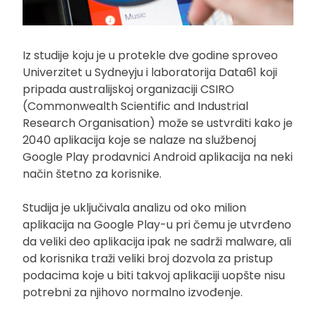
Iz studije koju je u protekle dve godine sproveo
Univerzitet u Sydneyju i laboratorija Data61 koji
pripada australijskoj organizaciji CSIRO
(Commonwealth Scientific and Industrial
Research Organisation) može se ustvrditi kako je
2040 aplikacija koje se nalaze na službenoj
Google Play prodavnici Android aplikacija na neki
način štetno za korisnike.
Studija je uključivala analizu od oko milion
aplikacija na Google Play-u pri čemu je utvrđeno
da veliki deo aplikacija ipak ne sadrži malware, ali
od korisnika traži veliki broj dozvola za pristup
podacima koje u biti takvoj aplikaciji uopšte nisu
potrebni za njihovo normalno izvođenje.