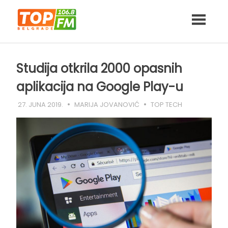
Skip
to
content
Studija otkrila 2000 opasnih
aplikacija na Google Play-u
27. JUNA 2019.
MARIJA JOVANOVIĆ
TOP TECH