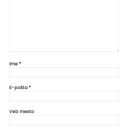
Ime
*
E-pošta
*
Veb mesto