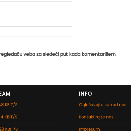
regledaču veba za sledeći put kada komentarišem.
EAM
INFO
8 KBIT/S
Oglašavajte se kod nas
4 KBIT/S
Kontaktirajte nas
28 KBIT/S
Impresum