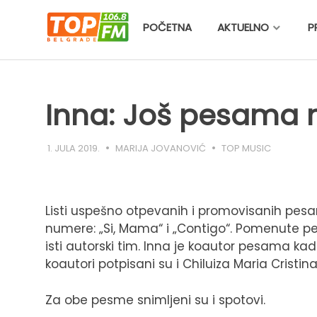
Skip
to
POČETNA
AKTUELNO
P
content
Inna: Još pesama 
1. JULA 2019.
MARIJA JOVANOVIĆ
TOP MUSIC
Listi uspešno otpevanih i promovisanih pesa
numere: „Si, Mama“ i „Contigo“. Pomenute p
isti autorski tim. Inna je koautor pesama kada
koautori potpisani su i Chiluiza Maria Cristina
Za obe pesme snimljeni su i spotovi.