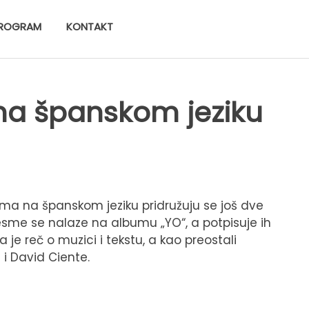
ROGRAM
KONTAKT
na španskom jeziku
ma na španskom jeziku pridružuju se još dve
esme se nalaze na albumu „YO“, a potpisuje ih
 je reč o muzici i tekstu, a kao preostali
 i David Ciente.