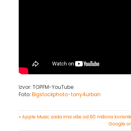
Izvor: TOPFM-YouTube
Foto:
Bigstockphoto-tony4urban
« Apple Music sada ima više od 60 miliona korisnik
Kretanje
Google om