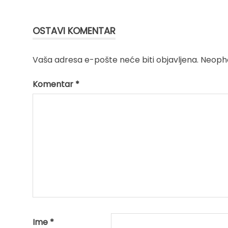
članka
OSTAVI KOMENTAR
Vaša adresa e-pošte neće biti objavljena.
Neopho
Komentar
*
Ime
*