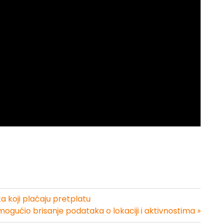
a koji plaćaju pretplatu
ogućio brisanje podataka o lokaciji i aktivnostima »