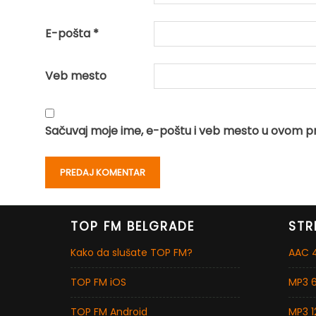
E-pošta
*
Veb mesto
Sačuvaj moje ime, e-poštu i veb mesto u ovom p
TOP FM BELGRADE
STR
Kako da slušate TOP FM?
AAC 4
TOP FM iOS
MP3 6
TOP FM Android
MP3 1