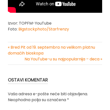
Izvor: TOPFM-YouTube
Foto:
Bigstockphoto/Starfrenzy
« Bred Pit od 19. septembra na velikom platnu
Kretanje
domaćih bioskopa
Na YouTube-u su najpopularnija – deca »
članka
OSTAVI KOMENTAR
Vaša adresa e-pošte neće biti objavljena.
Neophodna polja su označena
*