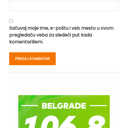
Sačuvaj moje ime, e-poštu i veb mesto u ovom
pregledaču veba za sledeći put kada
komentarišem.