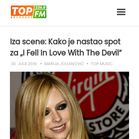
Skip
to
content
Iza scene: Kako je nastao spot
za „I Fell In Love With The Devil“
30. JULA 2019.
MARIJA JOVANOVIĆ
TOP MUSIC