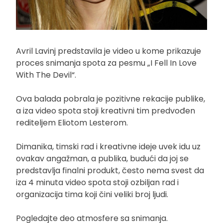
Avril Lavinj predstavila je video u kome prikazuje
proces snimanja spota za pesmu „I Fell In Love
With The Devil“.
Ova balada pobrala je pozitivne rekacije publike,
a iza video spota stoji kreativni tim predvođen
rediteljem Eliotom Lesterom.
Dimanika, timski rad i kreativne ideje uvek idu uz
ovakav angažman, a publika, budući da joj se
predstavlja finalni produkt, često nema svest da
iza 4 minuta video spota stoji ozbiljan rad i
organizacija tima koji čini veliki broj ljudi.
Pogledajte deo atmosfere sa snimanja.