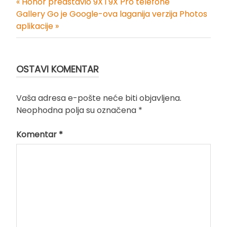
« Honor predstavio 9X i 9X Pro telefone
Kretanje
Gallery Go je Google-ova laganija verzija Photos
aplikacije »
članka
OSTAVI KOMENTAR
Vaša adresa e-pošte neće biti objavljena.
Neophodna polja su označena
*
Komentar
*