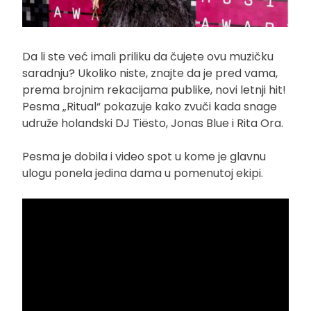
Da li ste već imali priliku da čujete ovu muzičku
saradnju? Ukoliko niste, znajte da je pred vama,
prema brojnim rekacijama publike, novi letnji hit!
Pesma „Ritual“ pokazuje kako zvuči kada snage
udruže holandski DJ Tiësto, Jonas Blue i Rita Ora.
Pesma je dobila i video spot u kome je glavnu
ulogu ponela jedina dama u pomenutoj ekipi.