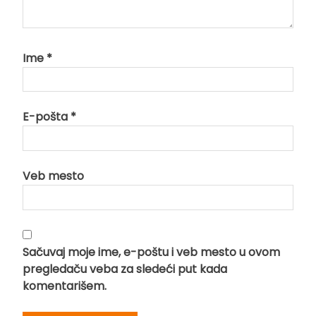
Ime
*
E-pošta
*
Veb mesto
Sačuvaj moje ime, e-poštu i veb mesto u ovom
pregledaču veba za sledeći put kada
komentarišem.