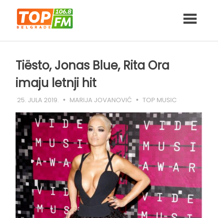
Skip
to
content
Tiësto, Jonas Blue, Rita Ora
imaju letnji hit
25. JULA 2019.
MARIJA JOVANOVIĆ
TOP MUSIC