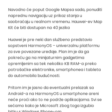
Navodno će poput Google Mapsa sada, ponuditi
naprednu navigaciju uz prikaz stanja u
saobraćaju u realnom vremenu. Hauwei-ev Map
Kit će biti dostupan na 40 jezika
Huawei je pre neki dan službeno predstavio
sopstveni HarmonyOS – univerzalnu platformu
za sve povezane uređaje. Plan im je da ga
pokreću ga na minijaturnim gadgetima
opremljenim sa tek nekoliko KB RAM-a preko
potrošačke elektronike, smartphonea i tableta
do automobila budućnosti.
Pritom im je jasno da eventualni prelazak sa
Android-a na HarmonyOS u smartphone areni
neće proći ako to ne podrže aplikacijama. Svi se
sećamo kako je Microsoft zbog toga izgubio
bitku s Windows Phone-om.