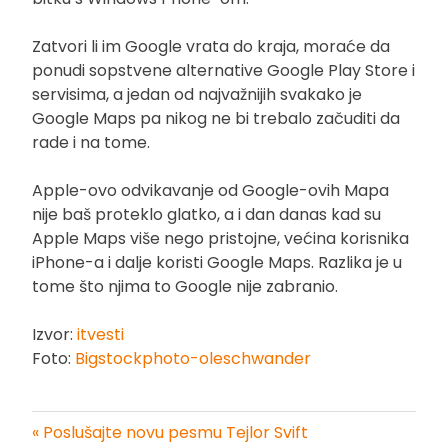
Zatvori li im Google vrata do kraja, moraće da
ponudi sopstvene alternative Google Play Store i
servisima, a jedan od najvažnijih svakako je
Google Maps pa nikog ne bi trebalo začuditi da
rade i na tome.
Apple-ovo odvikavanje od Google-ovih Mapa
nije baš proteklo glatko, a i dan danas kad su
Apple Maps više nego pristojne, većina korisnika
iPhone-a i dalje koristi Google Maps. Razlika je u
tome što njima to Google nije zabranio.
Izvor:
itvesti
Foto:
Bigstockphoto-oleschwander
« Poslušajte novu pesmu Tejlor Svift