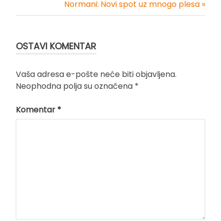
Kretanje
Normani: Novi spot uz mnogo plesa »
članka
OSTAVI KOMENTAR
Vaša adresa e-pošte neće biti objavljena.
Neophodna polja su označena
*
Komentar
*