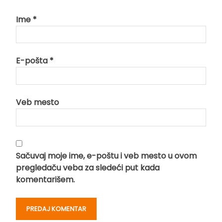
Ime
*
E-pošta
*
Veb mesto
Sačuvaj moje ime, e-poštu i veb mesto u ovom
pregledaču veba za sledeći put kada
komentarišem.