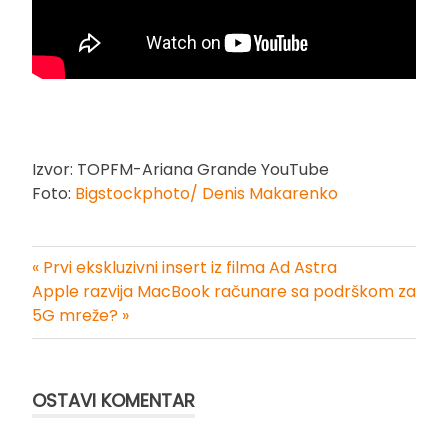
Izvor: TOPFM-Ariana Grande YouTube
Foto:
Bigstockphoto/ Denis Makarenko
« Prvi ekskluzivni insert iz filma Ad Astra
Kretanje
Apple razvija MacBook računare sa podrškom za
5G mreže? »
članka
OSTAVI KOMENTAR