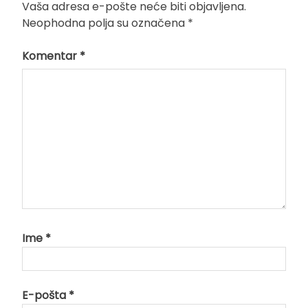
Vaša adresa e-pošte neće biti objavljena.
Neophodna polja su označena
*
Komentar
*
Ime
*
E-pošta
*