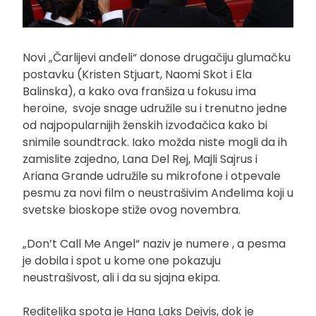
Novi „Čarlijevi anđeli“ donose drugačiju glumačku
postavku (Kristen Stjuart, Naomi Skot i Ela
Balinska), a kako ova franšiza u fokusu ima
heroine, svoje snage udružile su i trenutno jedne
od najpopularnijih ženskih izvođačica kako bi
snimile soundtrack. Iako možda niste mogli da ih
zamislite zajedno, Lana Del Rej, Majli Sajrus i
Ariana Grande udružile su mikrofone i otpevale
pesmu za novi film o neustrašivim Anđelima koji u
svetske bioskope stiže ovog novembra.
„Don’t Call Me Angel“ naziv je numere , a pesma
je dobila i spot u kome one pokazuju
neustrašivost, ali i da su sjajna ekipa.
Rediteljka spota je Hana Laks Dejvis, dok je