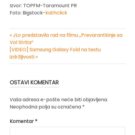
Izvor: TOPFM-Taramount PR
Foto: Bigstock-
kathclick
« JLo predstavila rad na filmu „Prevarantkinje sa
Kretanje
Vol Strita“
[VIDEO] Samsung Galaxy Fold na testu
članka
izdržljivosti »
OSTAVI KOMENTAR
Vaša adresa e-pošte neće biti objavljena.
Neophodna polja su označena
*
Komentar
*