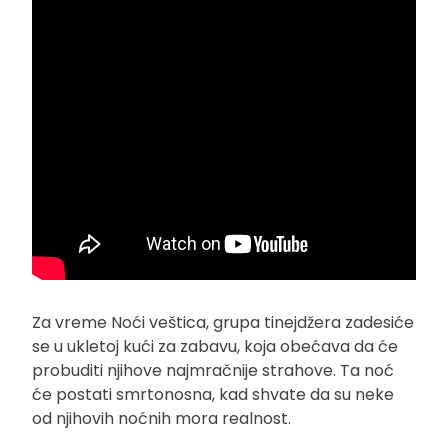
Za vreme Noći veštica, grupa tinejdžera zadesiće
se u ukletoj kući za zabavu, koja obećava da će
probuditi njihove najmračnije strahove. Ta noć
će postati smrtonosna, kad shvate da su neke
od njihovih noćnih mora realnost.