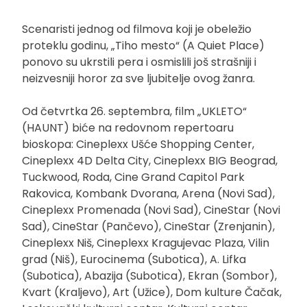
Scenaristi jednog od filmova koji je obeležio
proteklu godinu, „Tiho mesto“ (A Quiet Place)
ponovo su ukrstili pera i osmislili još strašniji i
neizvesniji horor za sve ljubitelje ovog žanra.
Od četvrtka 26. septembra, film „UKLETO“
(HAUNT) biće na redovnom repertoaru
bioskopa: Cineplexx Ušće Shopping Center,
Cineplexx 4D Delta City, Cineplexx BIG Beograd,
Tuckwood, Roda, Cine Grand Capitol Park
Rakovica, Kombank Dvorana, Arena (Novi Sad),
Cineplexx Promenada (Novi Sad), CineStar (Novi
Sad), CineStar (Pančevo), CineStar (Zrenjanin),
Cineplexx Niš, Cineplexx Kragujevac Plaza, Vilin
grad (Niš), Eurocinema (Subotica), A. Lifka
(Subotica), Abazija (Subotica), Ekran (Sombor),
Kvart (Kraljevo), Art (Užice), Dom kulture Čačak,