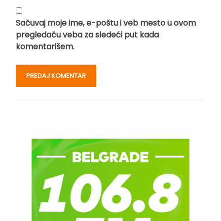
Sačuvaj moje ime, e-poštu i veb mesto u ovom
pregledaču veba za sledeći put kada
komentarišem.