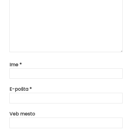
Ime
*
E-pošta
*
Veb mesto