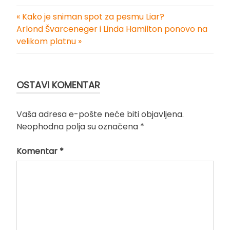
« Kako je sniman spot za pesmu Liar?
Kretanje
Arlond Švarceneger i Linda Hamilton ponovo na
velikom platnu »
članka
OSTAVI KOMENTAR
Vaša adresa e-pošte neće biti objavljena.
Neophodna polja su označena
*
Komentar
*