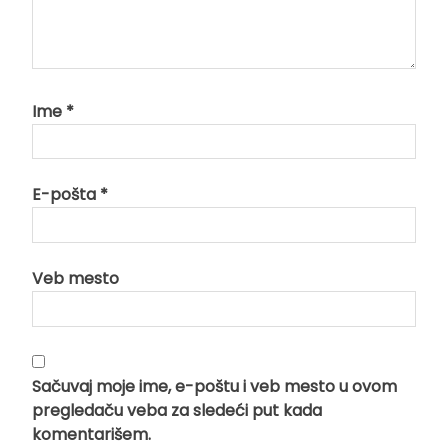
Ime
*
E-pošta
*
Veb mesto
Sačuvaj moje ime, e-poštu i veb mesto u ovom
pregledaču veba za sledeći put kada
komentarišem.