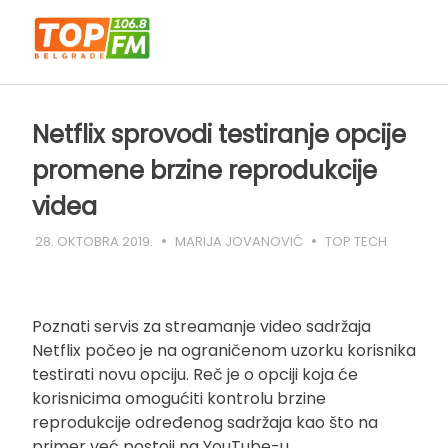
Skip
to
content
Netflix sprovodi testiranje opcije
promene brzine reprodukcije
videa
28. OKTOBRA 2019.
MARIJA JOVANOVIĆ
TOP TECH
Poznati servis za streamanje video sadržaja
Netflix počeo je na ograničenom uzorku korisnika
testirati novu opciju. Reč je o opciji koja će
korisnicima omogućiti kontrolu brzine
reprodukcije određenog sadržaja kao što na
primer već postoji na YouTube-u.