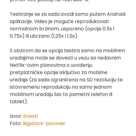
Testiranje se za sada izvodi samo putem Android
aplikacije. Video je moguće reprodukovati
normalnom brzinom, usporeno (opcije 0.5x i
0.75x) ili ubrzano (1,25x i 1,5x).
S obzirom da se opcija testira samo na mobilnim
uređajima može se dovesti u vezu sa nedavnim
Netflix-ovim planovima o uvođenju
pretplatničke opcije isključivo za mobilne
uređaje (za sada ograničena na SD rezoluciju te
istovremenu reprodukciju na samo jednom
mobilnom uređaju bio to pametni telefon ili
tablet).
Izvor:
itvesti
Foto:
Bigstock-porover