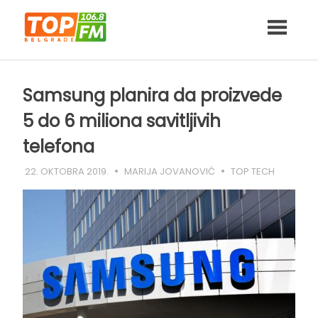
Skip
to
content
Samsung planira da proizvede
5 do 6 miliona savitljivih
telefona
22. OKTOBRA 2019.
MARIJA JOVANOVIĆ
TOP TECH