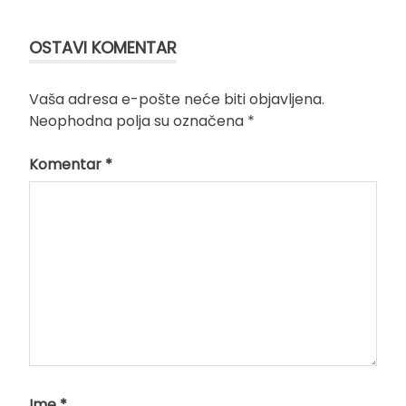
članka
OSTAVI KOMENTAR
Vaša adresa e-pošte neće biti objavljena.
Neophodna polja su označena
*
Komentar
*
Ime
*