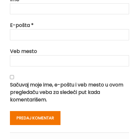
E-pošta
*
Veb mesto
Sačuvaj moje ime, e-poštu i veb mesto u ovom
pregledaču veba za sledeći put kada
komentarišem.