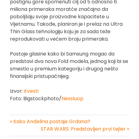
postignu gore spomenuti cilj od 5 odnosno 6
miliona primeraka moratće značajno da
poboljšaju svoje proizvodne kapacitete u
Vijetnamu. Takođe, planiran je i prelaz na Ultra
Thin Glass tehnologiju koju je za sada teže
reprodukovati u većem broju primeraka.
Postoje glasine kako bi Samsung mogao da
predstavi dva nova Fold modela, jednog koji bi se
smestio u premium kategoriju i drugog nešto
finansijski pristupačnijeg.
Izvor:
itvesti
Foto: Bigstockphoto/
Nessluop
« Kako Anđelina postaje Grdana?
Kretanje
STAR WARS: Predstavljen prvi tejler »