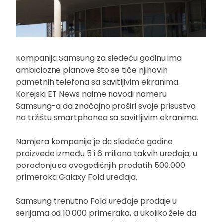
Kompanija Samsung za sledeću godinu ima
ambiciozne planove što se tiče njihovih
pametnih telefona sa savitljivim ekranima.
Korejski ET News naime navodi nameru
Samsung-a da značajno proširi svoje prisustvo
na tržištu smartphonea sa savitljivim ekranima.
Namjera kompanije je da sledeće godine
proizvede između 5 i 6 miliona takvih uređaja, u
poređenju sa ovogodišnjih prodatih 500.000
primeraka Galaxy Fold uređaja.
Samsung trenutno Fold uređaje prodaje u
serijama od 10.000 primeraka, a ukoliko žele da