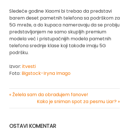
Sledeće godine Xiaomi bi trebao da predstavi
barem deset pametnih telefona sa podrškom za
5G mreže, a do kupaca nameravaju da se probiju
predstavljanjem ne samo skupljih premium
modela već i pristupačnijih modela pametnih
telefona srednje klase koji takođe imaju 5G
podršku.
Izvor:
itvesti
Foto:
Bigstock-Iryna Imago
« Želela sam da obradujem fanove!
Kretanje
Kako je sniman spot za pesmu Liar? »
članka
OSTAVI KOMENTAR