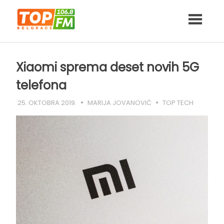
Skip
to
content
Xiaomi sprema deset novih 5G
telefona
25. OKTOBRA 2019.
MARIJA JOVANOVIĆ
TOP TECH