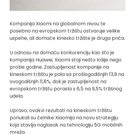
Kompanija Xiaomi na globalnom nivou te
posebno na evropskom tržištu ostvaruje velike
uspehe, ali domaće kinesko tržište je druga priča.
U odnosu na domaću konkurenciju kao što je
kompanija Huawei, Xiaomi stoji nešto lošije nego
prošle godine. Zastupljenost kompanije na
kineskom tržištu je pala sa prošlogodišnjih 13,9 na
ovogodišnjih 11,8%, dok je zastupljenost na
evropskom tržištu porasla s 6,5 na 9,5% tržišnog
udela.
Upravo, ovakvi rezultati na kineskom tržištu
ponukali su čelnike Xiaomija na novu strategiju
koja stavlja naglasak na tehnologiju 5G mobilnih
mreža.