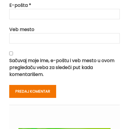
E-pošta
*
Veb mesto
Sačuvaj moje ime, e-poštu i veb mesto u ovom
pregledaču veba za sledeći put kada
komentarišem.