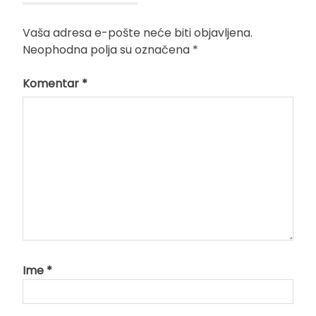
Vaša adresa e-pošte neće biti objavljena.
Neophodna polja su označena
*
Komentar
*
Ime
*