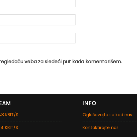
regledaču veba za sledeći put kada komentarišem.
EAM
INFO
8 KBIT/S
Oglašavajte se kod nas
4 KBIT/S
Kontaktirajte nas