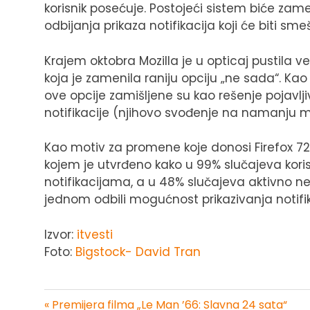
korisnik posećuje. Postojeći sistem biće 
odbijanja prikaza notifikacija koji će biti sm
Krajem oktobra Mozilla je u opticaj pustila ve
koja je zamenila raniju opciju „ne sada“. Kao
ove opcije zamišljene su kao rešenje pojavl
notifikacije (njihovo svođenje na namanju
Kao motiv za promene koje donosi Firefox 72 
kojem je utvrđeno kako u 99% slučajeva koris
notifikacijama, a u 48% slučajeva aktivno neg
jednom odbili mogućnost prikazivanja notifik
Izvor:
itvesti
Foto:
Bigstock- David Tran
« Premijera filma „Le Man ’66: Slavna 24 sata“