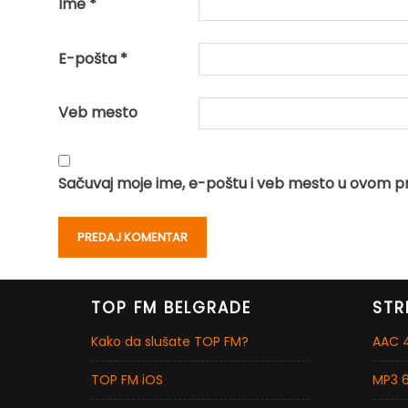
Ime
*
E-pošta
*
Veb mesto
Sačuvaj moje ime, e-poštu i veb mesto u ovom p
TOP FM BELGRADE
STR
Kako da slušate TOP FM?
AAC 4
TOP FM iOS
MP3 6