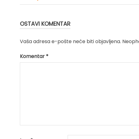
Kretanje
članka
OSTAVI KOMENTAR
Vaša adresa e-pošte neće biti objavljena.
Neopho
Komentar
*