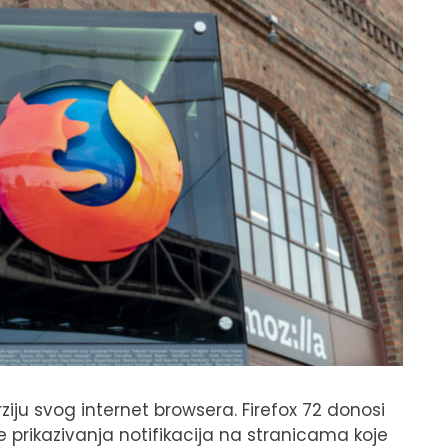
rziju svog internet browsera. Firefox 72 donosi
e prikazivanja notifikacija na stranicama koje