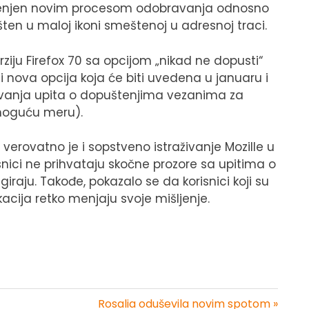
zamenjen novim procesom odobravanja odnosno
ešten u maloj ikoni smeštenoj u adresnoj traci.
rziju Firefox 70 sa opcijom „nikad ne dopusti“
 i nova opcija koja će biti uvedena u januaru i
jivanja upita o dopuštenjima vezanima za
 moguću meru).
verovatno je i sopstveno istraživanje Mozille u
nici ne prihvataju skočne prozore sa upitima o
iraju. Takođe, pokazalo se da korisnici koji su
acija retko menjaju svoje mišljenje.
Rosalia oduševila novim spotom »