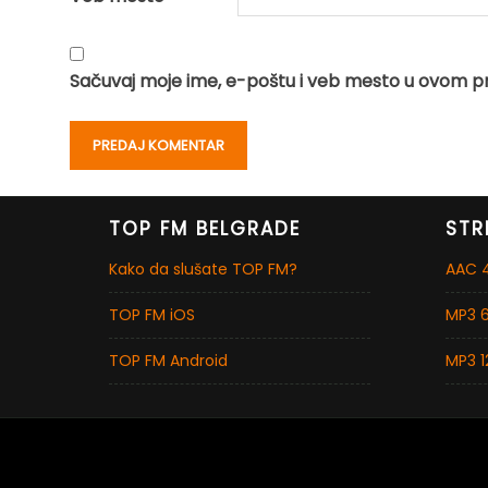
Sačuvaj moje ime, e-poštu i veb mesto u ovom p
TOP FM BELGRADE
STR
Kako da slušate TOP FM?
AAC 4
TOP FM iOS
MP3 6
TOP FM Android
MP3 1