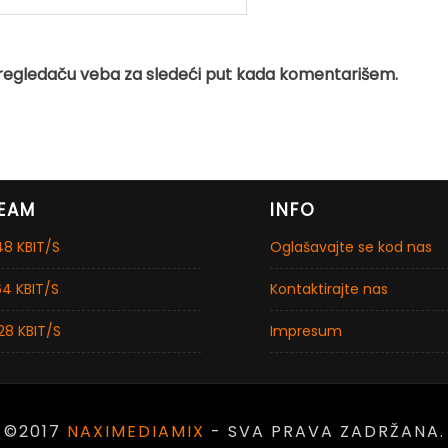
regledaču veba za sledeći put kada komentarišem.
EAM
INFO
8 KBIT/S
Oglašavajte se kod nas
4 KBIT/S
Kontaktirajte nas
28 KBIT/S
Impresum
©2017
NAXIMEDIAMIX
- SVA PRAVA ZADRŽANA.