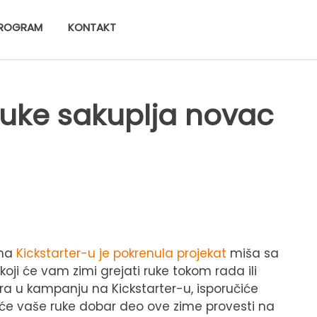
ROGRAM
KONTAKT
 ruke sakuplja novac
 na
Kickstarter-u je pokrenula projekat
miša sa
ji će vam zimi grejati ruke tokom rada ili
lara u kampanju na Kickstarter-u, isporučiće
e vaše ruke dobar deo ove zime provesti na