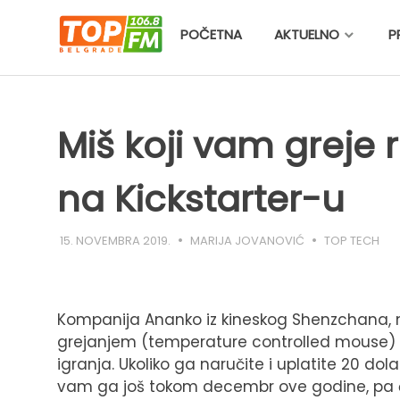
Skip
to
POČETNA
AKTUELNO
P
content
Miš koji vam greje
na Kickstarter-u
15. NOVEMBRA 2019.
MARIJA JOVANOVIĆ
TOP TECH
Kompanija Ananko iz kineskog Shenzchana,
grejanjem (temperature controlled mouse) ko
igranja. Ukoliko ga naručite i uplatite 20 do
vam ga još tokom decembr ove godine, pa ć