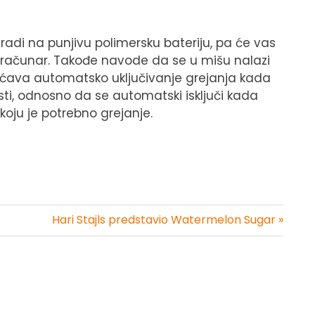
radi na punjivu polimersku bateriju, pa će vas
a računar. Takođe navode da se u mišu nalazi
ćava automatsko uključivanje grejanja kada
i, odnosno da se automatski isključi kada
oju je potrebno grejanje.
Hari Stajls predstavio Watermelon Sugar »