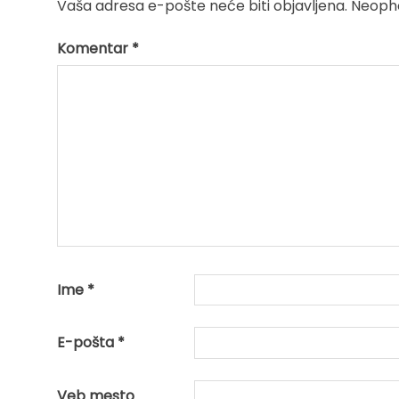
Vaša adresa e-pošte neće biti objavljena.
Neopho
Komentar
*
Ime
*
E-pošta
*
Veb mesto