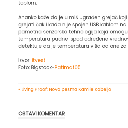
toplom.
Ananko kaže da je u miš ugrađen grejač koji 
grejati čak i kada nije spojen USB kablom n
pametna senzorska tehnologija koja omogu
temperatura padne ispod određene vrednost
detektuje da je temperatura viša od one za k
Izvor:
itvesti
Foto: Bigstock-
Patimat05
« Living Proof: Nova pesma Kamile Kabeljo
Kretanje
članka
OSTAVI KOMENTAR