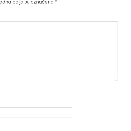
dna polja su označena
*