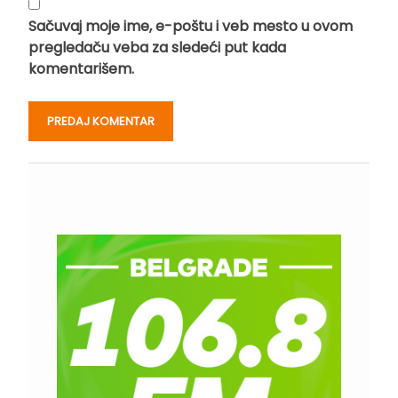
Sačuvaj moje ime, e-poštu i veb mesto u ovom
pregledaču veba za sledeći put kada
komentarišem.