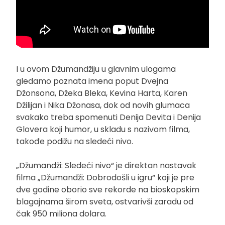
I u ovom Džumandžiju u glavnim ulogama
gledamo poznata imena poput Dvejna
Džonsona, Džeka Bleka, Kevina Harta, Karen
Džilijan i Nika Džonasa, dok od novih glumaca
svakako treba spomenuti Denija Devita i Denija
Glovera koji humor, u skladu s nazivom filma,
takođe podižu na sledeći nivo.
„Džumandži: Sledeći nivo“ je direktan nastavak
filma „Džumandži: Dobrodošli u igru“ koji je pre
dve godine oborio sve rekorde na bioskopskim
blagajnama širom sveta, ostvarivši zaradu od
čak 950 miliona dolara.