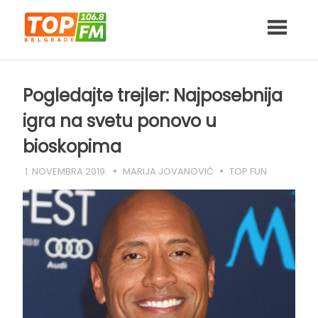
Skip
to
content
Pogledajte trejler: Najposebnija
igra na svetu ponovo u
bioskopima
1. NOVEMBRA 2019.
MARIJA JOVANOVIĆ
TOP FUN