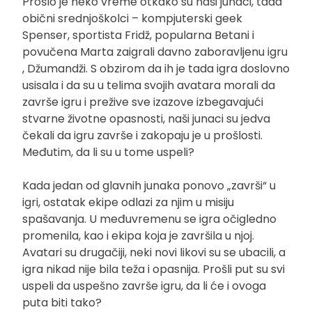
Prošlo je neko vreme otkako su naši junaci, tada
obični srednjoškolci – kompjuterski geek
Spenser, sportista Fridž, popularna Betani i
povučena Marta zaigrali davno zaboravljenu igru
, Džumandži. S obzirom da ih je tada igra doslovno
usisala i da su u telima svojih avatara morali da
završe igru i prežive sve izazove izbegavajući
stvarne životne opasnosti, naši junaci su jedva
čekali da igru završe i zakopaju je u prošlosti.
Međutim, da li su u tome uspeli?
Kada jedan od glavnih junaka ponovo „završi“ u
igri, ostatak ekipe odlazi za njim u misiju
spašavanja. U međuvremenu se igra očigledno
promenila, kao i ekipa koja je završila u njoj.
Avatari su drugačiji, neki novi likovi su se ubacili, a
igra nikad nije bila teža i opasnija. Prošli put su svi
uspeli da uspešno završe igru, da li će i ovoga
puta biti tako?