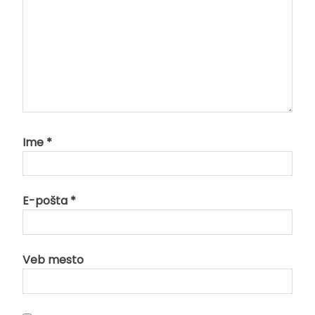
Ime
*
E-pošta
*
Veb mesto