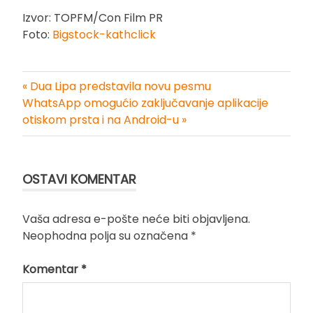
Izvor: TOPFM/Con Film PR
Foto:
Bigstock-kathclick
« Dua Lipa predstavila novu pesmu
Kretanje
WhatsApp omogućio zaključavanje aplikacije
otiskom prsta i na Android-u »
članka
OSTAVI KOMENTAR
Vaša adresa e-pošte neće biti objavljena.
Neophodna polja su označena
*
Komentar
*