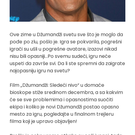
Ove zime u Džumandži svetu sve što je moglo da
pođe po zlu, pošlo je. Igra se pokvarila, pogrešni
igrači su ušli u pogrešne avatare, izazovi nikad
nisu bili opasniji…Po svemu sudeći, igru neće
uspeti da završe svi. Da li ste spremni da zaigrate
najopasniju igru na svetu?
Film „Džumandži: Sledeći nivo“ u domaće
bioskope stiže sredinom decembra, a sa kakvim
će se sve problemima i opasnostima suočiti
ekipa i koliko je novi Džumandži postao opasno
mesto za igru, pogledajte u finalnom trejleru
filma koji je upravo objavljen!