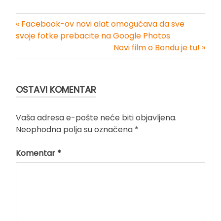
« Facebook-ov novi alat omogućava da sve
Kretanje
svoje fotke prebacite na Google Photos
Novi film o Bondu je tu! »
članka
OSTAVI KOMENTAR
Vaša adresa e-pošte neće biti objavljena.
Neophodna polja su označena
*
Komentar
*