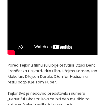
Pored Tejlor u filmu su uloge ostvarili: Džudi Denč,
Frančeska Hejvard, Idris Elba, Džejms Korden, Ijan
Mekelan, Džejson Derulo, Dženifer Hadson, a
režiju potpisuje Tom Huper.
Tejlor Svit je nedavno predstavila i numeru
„Beautiful Ghosts“ koja će biti deo mjuzikla za
kojim već vlada veliko interesovanje.