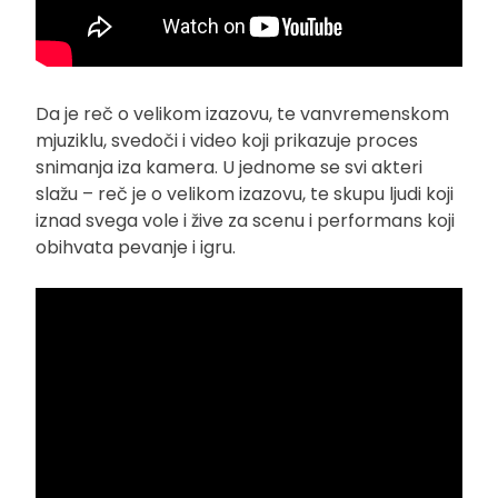
Da je reč o velikom izazovu, te vanvremenskom
mjuziklu, svedoči i video koji prikazuje proces
snimanja iza kamera. U jednome se svi akteri
slažu – reč je o velikom izazovu, te skupu ljudi koji
iznad svega vole i žive za scenu i performans koji
obihvata pevanje i igru.