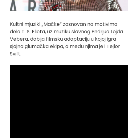
Kultni mjuzikl „Mačke“ zasnovan na motivima
dela T. S. Eliota, uz muziku slavnog Endrjua Lojda
Vebera, dobija filmsku adaptaciju u kojoj igra
sjajna glumačka ekipa, a među njima je i Tejlor
Svift.