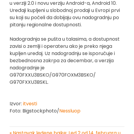
u verziji 2.0 i novu verziju Android-a, Android 10.
Uređaji kupljeni u slobodnoj prodaji u Evropi prvi
su koji su počeli da dobijaju ovu nadogradnju po
pitanju regionalne dostupnosti.
Nadogradnja se pušta u talasima, a dostupnost
zavisi o zemlji i operateru ako je preko njega
kupljen uređaj. Uz nadogradnju se isporučuje i
bezbednosna zakrpa za decembar, a verzija
nadogradnje je
G970FXXU3BSKO/G970FOXM3BSKO/
G970FXXU3BSKL.
Izvor:
itvesti
Foto: Bigstockphoto/
Nessluop
« Nastavak ledene bajke: Led 2 od 14. februara u