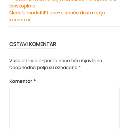
Kretanje
bioskopima
Sledeći modeli iPhone-a imaće dosta bolju
članka
kameru »
OSTAVI KOMENTAR
Vaša adresa e-pošte neće biti objavljena.
Neophodna polja su označena
*
Komentar
*