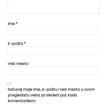
Ime
*
E-pošta
*
Veb mesto
Sačuvaj moje ime, e-poštu i veb mesto u ovom
pregledaču veba za sledeći put kada
komentarišem.