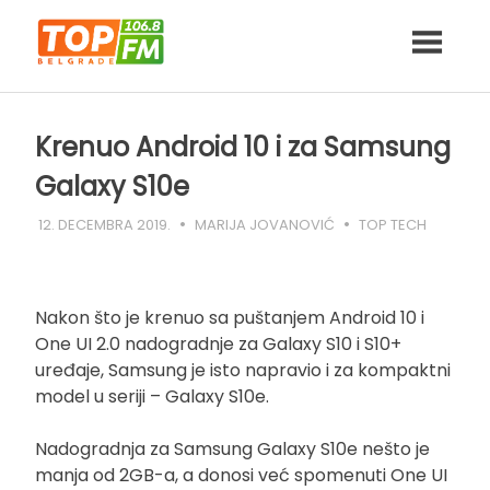
Skip
to
content
Krenuo Android 10 i za Samsung
Galaxy S10e
12. DECEMBRA 2019.
MARIJA JOVANOVIĆ
TOP TECH
Nakon što je krenuo sa puštanjem Android 10 i
One UI 2.0 nadogradnje za Galaxy S10 i S10+
uređaje, Samsung je isto napravio i za kompaktni
model u seriji – Galaxy S10e.
Nadogradnja za Samsung Galaxy S10e nešto je
manja od 2GB-a, a donosi već spomenuti One UI