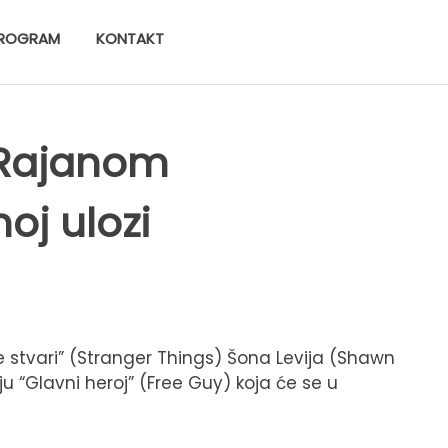
ROGRAM
KONTAKT
 Rajanom
oj ulozi
e stvari” (Stranger Things) Šona Levija (Shawn
ju “Glavni heroj” (Free Guy) koja će se u