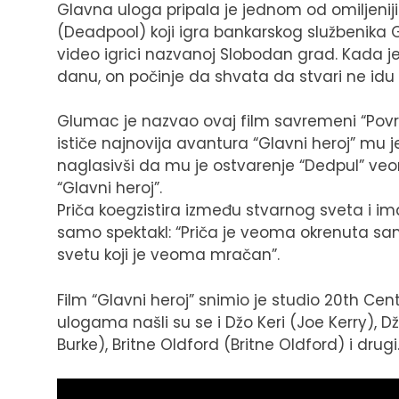
Glavna uloga pripala je jednom od omiljenij
(Deadpool) koji igra bankarskog službenika Ga
video igrici nazvanoj Slobodan grad. Kada 
danu, on počinje da shvata da stvari ne idu 
Glumac je nazvao ovaj film savremeni “Povr
ističe najnovija avantura “Glavni heroj” mu j
naglasivši da mu je ostvarenje “Dedpul” veo
“Glavni heroj”.
Priča koegzistira između stvarnog sveta i imag
samo spektakl: “Priča je veoma okrenuta sam
svetu koji je veoma mračan”.
Film “Glavni heroj” snimio je studio 20th Ce
ulogama našli su se i Džo Keri (Joe Kerry),
Burke), Britne Oldford (Britne Oldford) i drugi