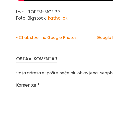
Izvor: TOPFM-MCF PR
Foto: Bigstock
-kathclick
« Chat stiže i na Google Photos
Google 
Kretanje
članka
OSTAVI KOMENTAR
Vaša adresa e-pošte neće biti objavljena.
Neopho
Komentar
*