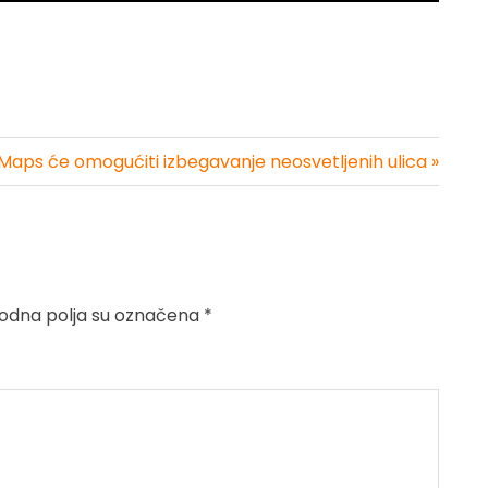
Maps će omogućiti izbegavanje neosvetljenih ulica »
dna polja su označena
*