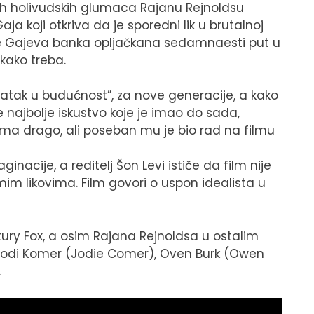
ih holivudskih glumaca Rajanu Rejnoldsu
ja koji otkriva da je sporedni lik u brutalnoj
je Gajeva banka opljačkana sedamnaesti put u
kako treba.
atak u budućnost”, za nove generacije, a kako
e najbolje iskustvo koje je imao do sada,
ma drago, ali poseban mu je bio rad na filmu
inacije, a reditelj Šon Levi ističe da film nije
im likovima. Film govori o uspon idealista u
ntury Fox, a osim Rajana Rejnoldsa u ostalim
 Džodi Komer (Jodie Comer), Oven Burk (Owen
.