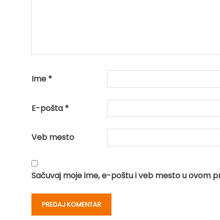
Ime
*
E-pošta
*
Veb mesto
Sačuvaj moje ime, e-poštu i veb mesto u ovom p