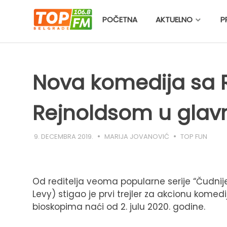
Skip
to
POČETNA
AKTUELNO
P
content
Nova komedija sa
Rejnoldsom u glavn
9. DECEMBRA 2019.
MARIJA JOVANOVIĆ
TOP FUN
Od reditelja veoma popularne serije “Čudnij
Levy) stigao je prvi trejler za akcionu komedi
bioskopima naći od 2. julu 2020. godine.