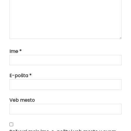
Ime
*
E-pošta
*
Veb mesto