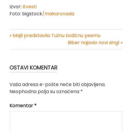
Izvor:
itvesti
Foto: bigstock
/makarovada
« Majli predstavila Tužnu božićnu pesmu
Kretanje
Biber najavio novi singl »
članka
OSTAVI KOMENTAR
Vaša adresa e-pošte neće biti objavljena.
Neophodna polja su označena
*
Komentar
*