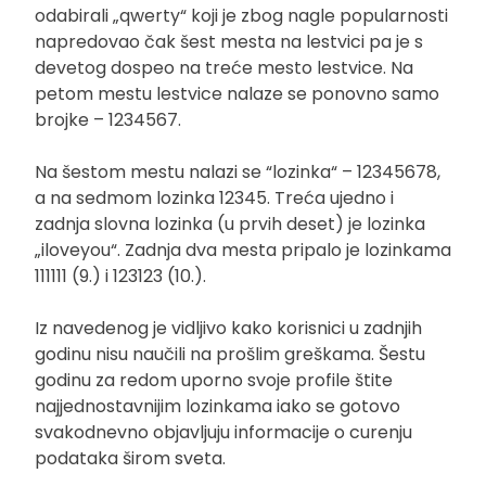
odabirali „qwerty“ koji je zbog nagle popularnosti
napredovao čak šest mesta na lestvici pa je s
devetog dospeo na treće mesto lestvice. Na
petom mestu lestvice nalaze se ponovno samo
brojke – 1234567.
Na šestom mestu nalazi se “lozinka“ – 12345678,
a na sedmom lozinka 12345. Treća ujedno i
zadnja slovna lozinka (u prvih deset) je lozinka
„iloveyou“. Zadnja dva mesta pripalo je lozinkama
111111 (9.) i 123123 (10.).
Iz navedenog je vidljivo kako korisnici u zadnjih
godinu nisu naučili na prošlim greškama. Šestu
godinu za redom uporno svoje profile štite
najjednostavnijim lozinkama iako se gotovo
svakodnevno objavljuju informacije o curenju
podataka širom sveta.