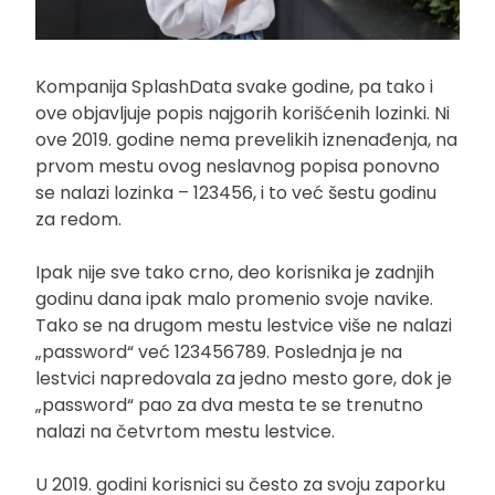
Kompanija SplashData svake godine, pa tako i
ove objavljuje popis najgorih korišćenih lozinki. Ni
ove 2019. godine nema prevelikih iznenađenja, na
prvom mestu ovog neslavnog popisa ponovno
se nalazi lozinka – 123456, i to već šestu godinu
za redom.
Ipak nije sve tako crno, deo korisnika je zadnjih
godinu dana ipak malo promenio svoje navike.
Tako se na drugom mestu lestvice više ne nalazi
„password“ već 123456789. Poslednja je na
lestvici napredovala za jedno mesto gore, dok je
„password“ pao za dva mesta te se trenutno
nalazi na četvrtom mestu lestvice.
U 2019. godini korisnici su često za svoju zaporku