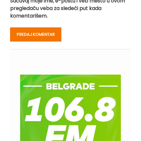
Sačuvaj moje ime, e-poštu i veb mesto u ovom
pregledaču veba za sledeći put kada
komentarišem.