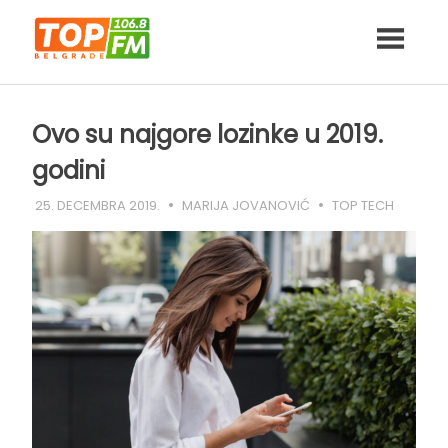
Skip
to
content
Ovo su najgore lozinke u 2019.
godini
25. DECEMBRA 2019.
MARIJA JOVANOVIĆ
TOP TECH