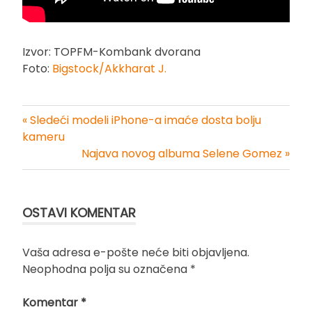
Izvor: TOPFM-Kombank dvorana
Foto:
Bigstock/Akkharat J.
« Sledeći modeli iPhone-a imaće dosta bolju
Kretanje
kameru
Najava novog albuma Selene Gomez »
članka
OSTAVI KOMENTAR
Vaša adresa e-pošte neće biti objavljena.
Neophodna polja su označena
*
Komentar
*