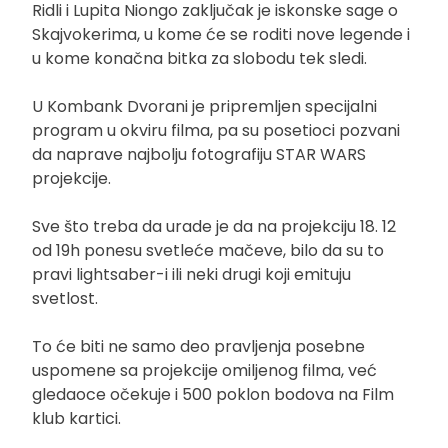
Ridli i Lupita Niongo zaključak je iskonske sage o
Skajvokerima, u kome će se roditi nove legende i
u kome konačna bitka za slobodu tek sledi.
U Kombank Dvorani je pripremljen specijalni
program u okviru filma, pa su posetioci pozvani
da naprave najbolju fotografiju STAR WARS
projekcije.
Sve što treba da urade je da na projekciju 18. 12
od 19h ponesu svetleće mačeve, bilo da su to
pravi lightsaber-i ili neki drugi koji emituju
svetlost.
To će biti ne samo deo pravljenja posebne
uspomene sa projekcije omiljenog filma, već
gledaoce očekuje i 500 poklon bodova na Film
klub kartici.