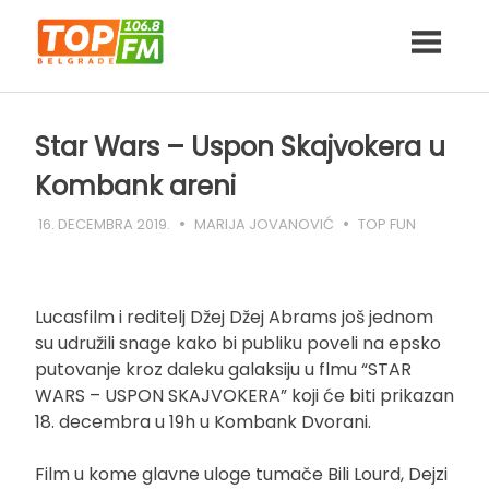
Skip
to
content
Star Wars – Uspon Skajvokera u
Kombank areni
16. DECEMBRA 2019.
MARIJA JOVANOVIĆ
TOP FUN
Lucasfilm i reditelj Džej Džej Abrams još jednom
su udružili snage kako bi publiku poveli na epsko
putovanje kroz daleku galaksiju u flmu “STAR
WARS – USPON SKAJVOKERA” koji će biti prikazan
18. decembra u 19h u Kombank Dvorani.
Film u kome glavne uloge tumače Bili Lourd, Dejzi