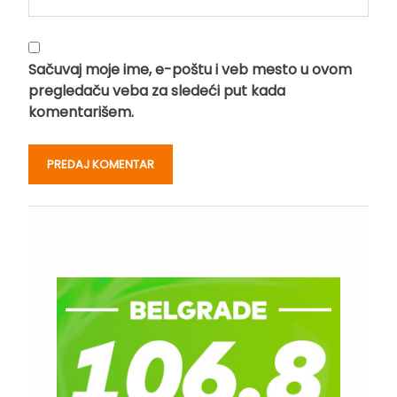
Sačuvaj moje ime, e-poštu i veb mesto u ovom
pregledaču veba za sledeći put kada
komentarišem.