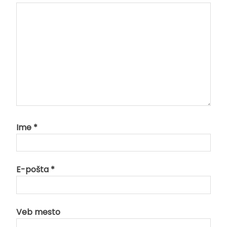
Ime
*
E-pošta
*
Veb mesto