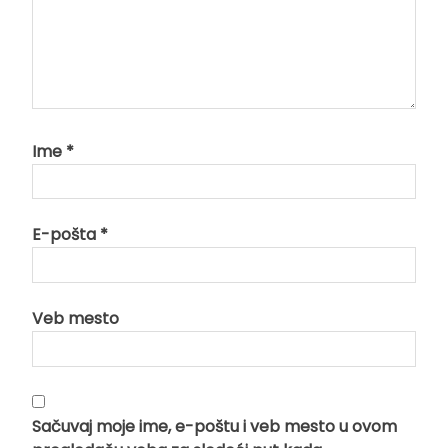
Ime
*
E-pošta
*
Veb mesto
Sačuvaj moje ime, e-poštu i veb mesto u ovom