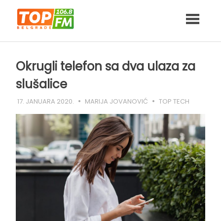
Skip
to
content
Okrugli telefon sa dva ulaza za
slušalice
17. JANUARA 2020.
MARIJA JOVANOVIĆ
TOP TECH