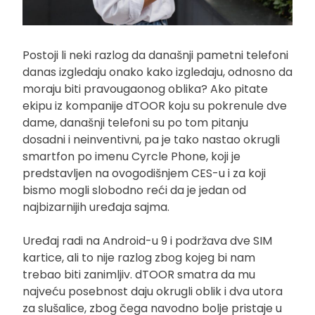
Postoji li neki razlog da današnji pametni telefoni
danas izgledaju onako kako izgledaju, odnosno da
moraju biti pravougaonog oblika? Ako pitate
ekipu iz kompanije dTOOR koju su pokrenule dve
dame, današnji telefoni su po tom pitanju
dosadni i neinventivni, pa je tako nastao okrugli
smartfon po imenu Cyrcle Phone, koji je
predstavljen na ovogodišnjem CES-u i za koji
bismo mogli slobodno reći da je jedan od
najbizarnijih uređaja sajma.
Uređaj radi na Android-u 9 i podržava dve SIM
kartice, ali to nije razlog zbog kojeg bi nam
trebao biti zanimljiv. dTOOR smatra da mu
najveću posebnost daju okrugli oblik i dva utora
za slušalice, zbog čega navodno bolje pristaje u