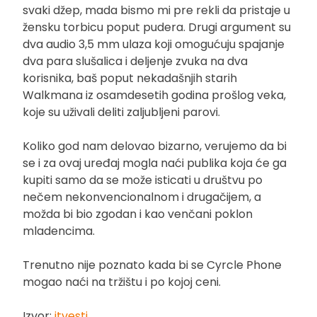
svaki džep, mada bismo mi pre rekli da pristaje u
žensku torbicu poput pudera. Drugi argument su
dva audio 3,5 mm ulaza koji omogućuju spajanje
dva para slušalica i deljenje zvuka na dva
korisnika, baš poput nekadašnjih starih
Walkmana iz osamdesetih godina prošlog veka,
koje su uživali deliti zaljubljeni parovi.
Koliko god nam delovao bizarno, verujemo da bi
se i za ovaj uređaj mogla naći publika koja će ga
kupiti samo da se može isticati u društvu po
nečem nekonvencionalnom i drugačijem, a
možda bi bio zgodan i kao venčani poklon
mladencima.
Trenutno nije poznato kada bi se Cyrcle Phone
mogao naći na tržištu i po kojoj ceni.
Izvor:
itvesti