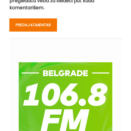
pregledaču veba za sledeći put kada
komentarišem.