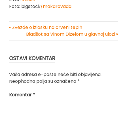
Foto: bigstock
/makarovada
« Zvezde o izlasku na crveni tepih
Kretanje
Bladšot sa Vinom Dizelom u glavnoj ulozi »
članka
OSTAVI KOMENTAR
Vaša adresa e-pošte neće biti objavljena.
Neophodna polja su označena
*
Komentar
*