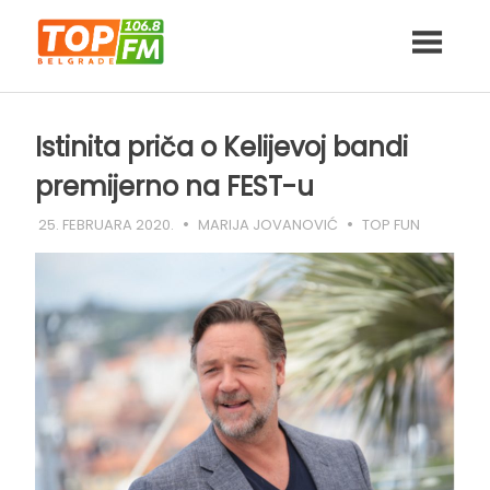
Skip
to
content
Istinita priča o Kelijevoj bandi
premijerno na FEST-u
25. FEBRUARA 2020.
MARIJA JOVANOVIĆ
TOP FUN