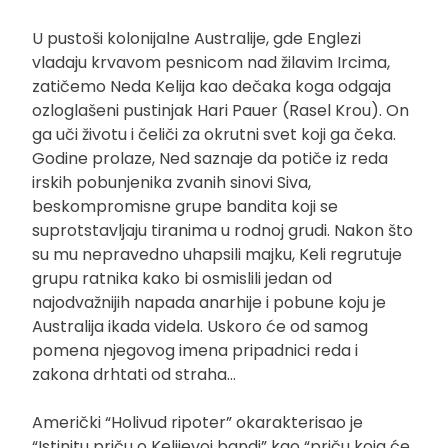
U pustoši kolonijalne Australije, gde Englezi
vladaju krvavom pesnicom nad žilavim Ircima,
zatičemo Neda Kelija kao dečaka koga odgaja
ozloglašeni pustinjak Hari Pauer (Rasel Krou). On
ga uči životu i čeliči za okrutni svet koji ga čeka.
Godine prolaze, Ned saznaje da potiče iz reda
irskih pobunjenika zvanih sinovi Siva,
beskompromisne grupe bandita koji se
suprotstavljaju tiranima u rodnoj grudi. Nakon što
su mu nepravedno uhapsili majku, Keli regrutuje
grupu ratnika kako bi osmislili jedan od
najodvažnijih napada anarhije i pobune koju je
Australija ikada videla. Uskoro će od samog
pomena njegovog imena pripadnici reda i
zakona drhtati od straha…
Američki “Holivud ripoter” okarakterisao je
“Istinitu priču o Kelijevoj bandi” kao “priču koja će