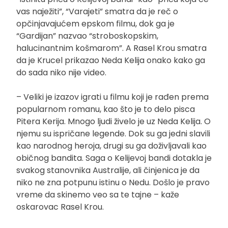
vas naježiti”, “Varajeti” smatra da je reč o
opčinjavajućem epskom filmu, dok ga je
“Gardijan” nazvao “stroboskopskim,
halucinantnim košmarom”. A Rasel Krou smatra
da je Krucel prikazao Neda Kelija onako kako ga
do sada niko nije video.
– Veliki je izazov igrati u filmu koji je rađen prema
popularnom romanu, kao što je to delo pisca
Pitera Kerija. Mnogo ljudi živelo je uz Neda Kelija. O
njemu su ispričane legende. Dok su ga jedni slavili
kao narodnog heroja, drugi su ga doživljavali kao
običnog bandita. Saga o Kelijevoj bandi dotakla je
svakog stanovnika Australije, ali činjenica je da
niko ne zna potpunu istinu o Nedu. Došlo je pravo
vreme da skinemo veo sa te tajne – kaže
oskarovac Rasel Krou.