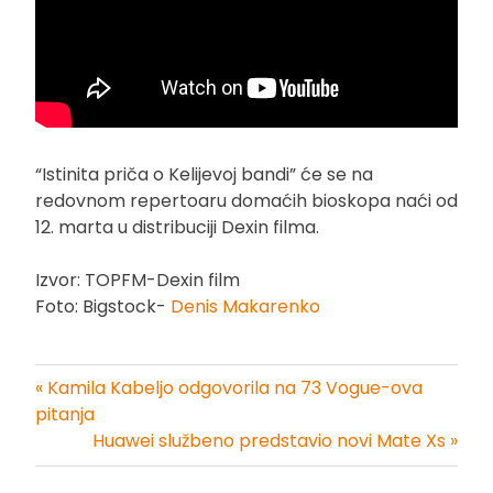
“Istinita priča o Kelijevoj bandi” će se na
redovnom repertoaru domaćih bioskopa naći od
12. marta u distribuciji Dexin filma.
Izvor: TOPFM-Dexin film
Foto: Bigstock-
Denis Makarenko
« Kamila Kabeljo odgovorila na 73 Vogue-ova
Kretanje
pitanja
Huawei službeno predstavio novi Mate Xs »
članka