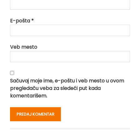
E-pošta
*
Veb mesto
Sačuvaj moje ime, e-poštu i veb mesto u ovom
pregledaču veba za sledeći put kada
komentarišem.