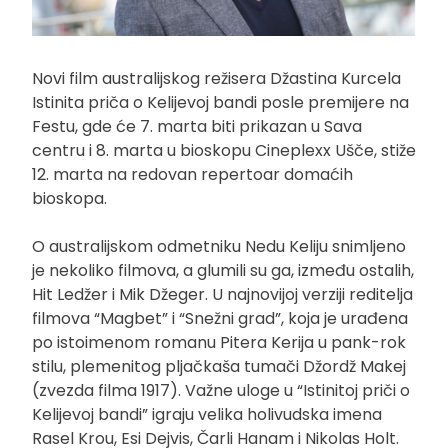
Novi film australijskog režisera Džastina Kurcela
Istinita priča o Kelijevoj bandi posle premijere na
Festu, gde će 7. marta biti prikazan u Sava
centru i 8. marta u bioskopu Cineplexx Ušče, stiže
12. marta na redovan repertoar domaćih
bioskopa.
O australijskom odmetniku Nedu Keliju snimljeno
je nekoliko filmova, a glumili su ga, između ostalih,
Hit Ledžer i Mik Džeger. U najnovijoj verziji reditelja
filmova “Magbet” i “Snežni grad”, koja je urađena
po istoimenom romanu Pitera Kerija u pank-rok
stilu, plemenitog pljačkaša tumači Džordž Makej
(zvezda filma 1917). Važne uloge u “Istinitoj priči o
Kelijevoj bandi” igraju velika holivudska imena
Rasel Krou, Esi Dejvis, Čarli Hanam i Nikolas Holt.