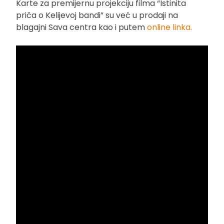
Karte za premijernu projekciju filma “Istinita
priča o Kelijevoj bandi” su već u prodaji na
blagajni Sava centra kao i putem
online linka.