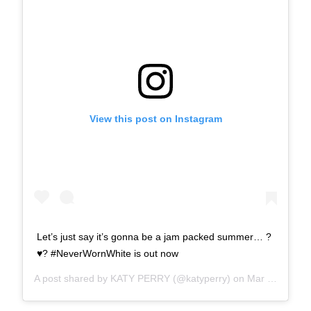
View this post on Instagram
Let’s just say it’s gonna be a jam packed summer… ?
♥️? #NeverWornWhite is out now
A post shared by
KATY PERRY
(@katyperry) on
Mar 4, 2020 at 9:02pm PST