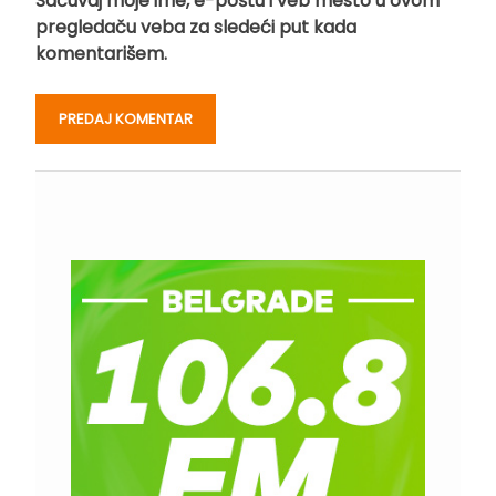
Sačuvaj moje ime, e-poštu i veb mesto u ovom
pregledaču veba za sledeći put kada
komentarišem.