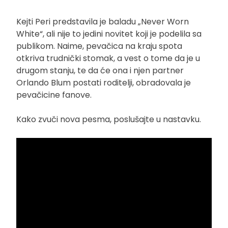
Kejti Peri predstavila je baladu „Never Worn
White“, ali nije to jedini novitet koji je podelila sa
publikom. Naime, pevačica na kraju spota
otkriva trudnički stomak, a vest o tome da je u
drugom stanju, te da će ona i njen partner
Orlando Blum postati roditelji, obradovala je
pevačicine fanove.
Kako zvuči nova pesma, poslušajte u nastavku.