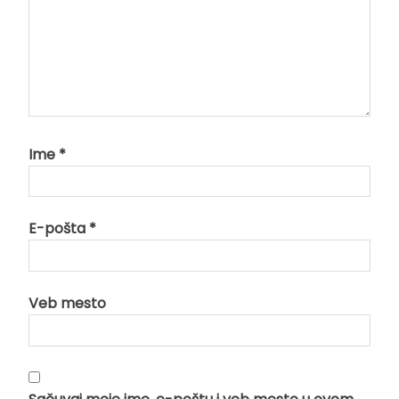
Ime
*
E-pošta
*
Veb mesto