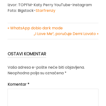
Izvor: TOPFM-Katy Perry YouTube-Instagram
Foto: Bigstock-
Starfrenzy
« WhatsApp dobio dark mode
Kretanje
„I Love Me“, poručuje Demi Lovato »
članka
OSTAVI KOMENTAR
Vaša adresa e-pošte neće biti objavljena.
Neophodna polja su označena
*
Komentar
*