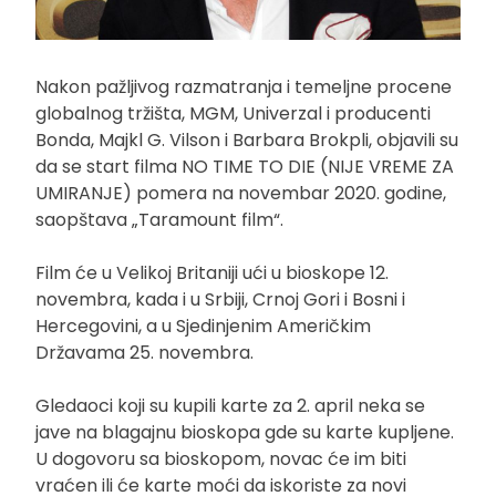
Nakon pažljivog razmatranja i temeljne procene
globalnog tržišta, MGM, Univerzal i producenti
Bonda, Majkl G. Vilson i Barbara Brokpli, objavili su
da se start filma NO TIME TO DIE (NIJE VREME ZA
UMIRANJE) pomera na novembar 2020. godine,
saopštava „Taramount film“.
Film će u Velikoj Britaniji ući u bioskope 12.
novembra, kada i u Srbiji, Crnoj Gori i Bosni i
Hercegovini, a u Sjedinjenim Američkim
Državama 25. novembra.
Gledaoci koji su kupili karte za 2. april neka se
jave na blagajnu bioskopa gde su karte kupljene.
U dogovoru sa bioskopom, novac će im biti
vraćen ili će karte moći da iskoriste za novi