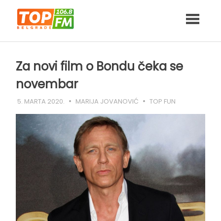
Skip
to
content
Za novi film o Bondu čeka se
novembar
5. MARTA 2020.
MARIJA JOVANOVIĆ
TOP FUN