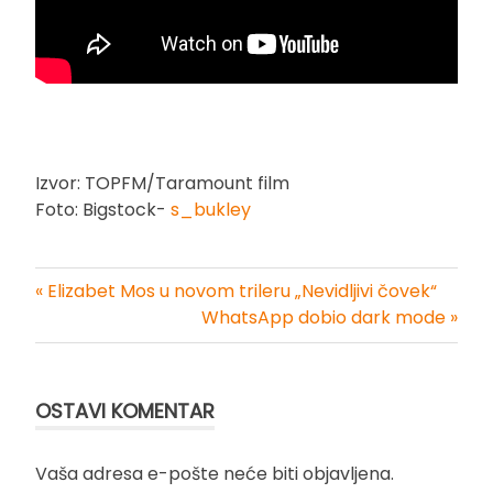
Izvor: TOPFM/Taramount film
Foto: Bigstock-
s_bukley
« Elizabet Mos u novom trileru „Nevidljivi čovek“
Kretanje
WhatsApp dobio dark mode »
članka
OSTAVI KOMENTAR
Vaša adresa e-pošte neće biti objavljena.