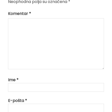
Neophodna polja su označena
*
Komentar
*
Ime
*
E-pošta
*