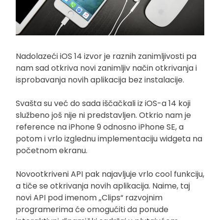
Nadolazeći iOS 14 izvor je raznih zanimljivosti pa
nam sad otkriva novi zanimljiv način otkrivanja i
isprobavanja novih aplikacija bez instalacije.
Svašta su već do sada iščačkali iz iOS-a 14 koji
službeno još nije ni predstavljen. Otkrio nam je
reference na iPhone 9 odnosno iPhone SE, a
potom i vrlo izglednu implementaciju widgeta na
početnom ekranu.
Novootkriveni API pak najavljuje vrlo cool funkciju,
a tiče se otkrivanja novih aplikacija. Naime, taj
novi API pod imenom „Clips“ razvojnim
programerima će omogućiti da ponude