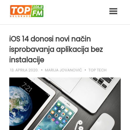
Skip
to
content
iOS 14 donosi novi način
isprobavanja aplikacija bez
instalacije
13. APRILA 2020.
MARIJA JOVANOVIĆ
TOP TECH