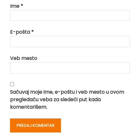
Ime
*
E-pošta
*
Veb mesto
Sačuvaj moje ime, e-poštu i veb mesto u ovom
pregledaču veba za sledeći put kada
komentarišem.