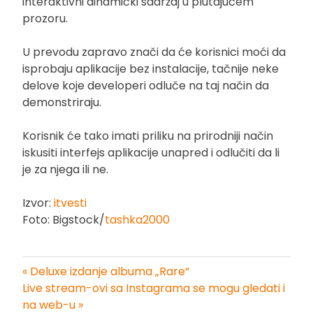
interaktivni dinamički sadržaj u plutajućem
prozoru.
U prevodu zapravo znači da će korisnici moći da
isprobaju aplikacije bez instalacije, tačnije neke
delove koje developeri odluče na taj način da
demonstriraju.
Korisnik će tako imati priliku na prirodniji način
iskusiti interfejs aplikacije unapred i odlučiti da li
je za njega ili ne.
Izvor:
itvesti
Foto: Bigstock/
tashka2000
« Deluxe izdanje albuma „Rare“
Kretanje
Live stream-ovi sa Instagrama se mogu gledati i
na web-u »