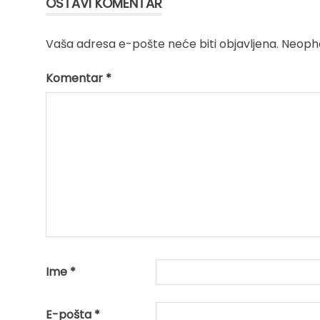
OSTAVI KOMENTAR
Vaša adresa e-pošte neće biti objavljena.
Neopho
Komentar
*
Ime
*
E-pošta
*