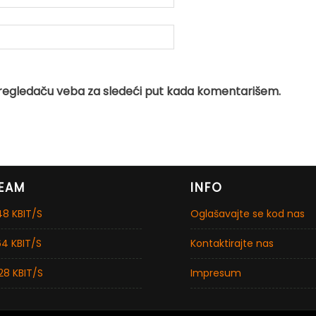
regledaču veba za sledeći put kada komentarišem.
EAM
INFO
8 KBIT/S
Oglašavajte se kod nas
4 KBIT/S
Kontaktirajte nas
28 KBIT/S
Impresum