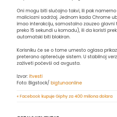
Oni mogu biti slučajno takvi, ili pak namerno 
maliciozni sadržaj. Jednom kada Chrome ubud
imao interakciju, samostalno zauzeo glavni 
preko 15 sekundi u komadu), ili da koristi p
automatski biti blokiran.
Korisniku će se o tome umesto oglasa prikaza
preterano opterećuje sistem. U stabilnoj ve
zaživeti počevši od avgusta.
Izvor:
itvesti
Foto: Bigstock/
bigtunaonline
« Facebook kupuje Giphy za 400 miliona dolara
Kretanje
članka