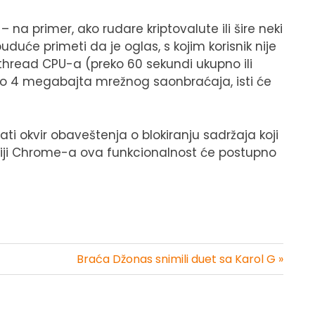
– na primer, ako rudare kriptovalute ili šire neki
uće primeti da je oglas, s kojim korisnik nije
thread CPU-a (preko 60 sekundi ukupno ili
reko 4 megabajta mrežnog saonbraćaja, isti će
ti okvir obaveštenja o blokiranju sadržaja koji
rziji Chrome-a ova funkcionalnost će postupno
Braća Džonas snimili duet sa Karol G »