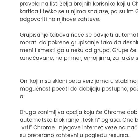
provela na listi želja brojnih korisnika koji u
kartica i teško se u njima snalaze, pa su im
odgovoriti na njihove zahteve.
Grupisanje tabova neće se odvijati automat
morati da pokrene grupisanje tako da desnim
meni i smesti ga u neku od grupa. Grupe će
označavane, na primer, emojijima, za lakše
Oni koji nisu skloni beta verzijama u stabilno
mogućnost početi da dobijaju postupno, poče
a.
Druga zanimljiva opcija koju će Chrome dobit
automatsko blokiranje „teških“ oglasa. Ono 
„vrti“ Chrome i njegove internet veze na na
su preterano zahtevni u pogledu resursa.