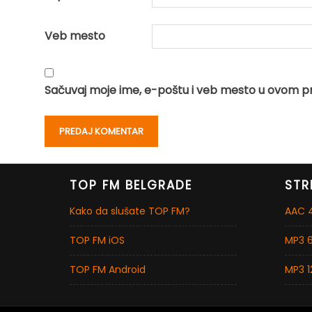
Veb mesto
Sačuvaj moje ime, e-poštu i veb mesto u ovom p
TOP FM BELGRADE
STR
Kako da slušate TOP FM?
AAC 4
TOP FM iOS
MP3 6
TOP FM Android
MP3 1