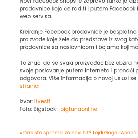
Novi Facebook Shops je zapravo funkcija diza
prodavnice koja će raditi i putem Facebook i
web servisa.
Kreiranje Facebook prodavnice je besplatno
proizvode koje žele da predstave iz svog kata
prodavnice sa naslovnicom i bojama kojima 
To znači da se svaki proizvođač bez obzira na
svoje poslovanje putem Interneta i pronaći
odgovara. Više informacija o novoj usluzi s
stranici
.
Izvor:
itvesti
Foto: Bigstock-
bigtunaonline
« Da li ste spremni za novi hit? Lejdi Gaga i Arian