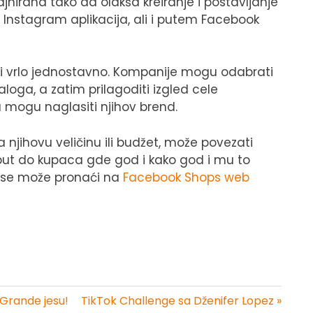
jnirana tako da olakša kreiranje i postavljanje
 Instagram aplikacija, ali i putem Facebook
 i vrlo jednostavno. Kompanije mogu odabrati
loga, a zatim prilagoditi izgled cele
mogu naglasiti njihov brend.
 njihovu veličinu ili budžet, može povezati
 put do kupaca gde god i kako god i mu to
e se može pronaći na
Facebook Shops web
a Grande jesu!
TikTok Challenge sa Dženifer Lopez »