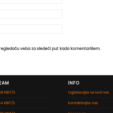
regledaču veba za sledeći put kada komentarišem.
EAM
INFO
8 KBIT/S
Oglašavajte se kod nas
4 KBIT/S
Kontaktirajte nas