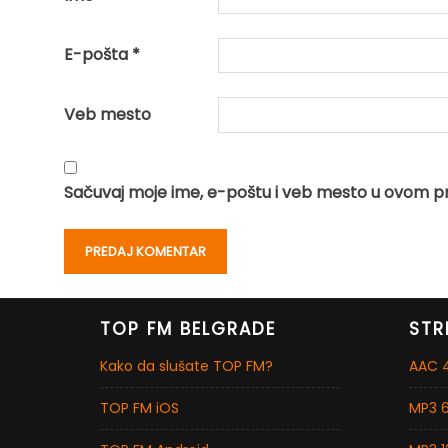
E-pošta
*
Veb mesto
Sačuvaj moje ime, e-poštu i veb mesto u ovom p
TOP FM BELGRADE
STR
Kako da slušate TOP FM?
AAC 4
TOP FM iOS
MP3 6