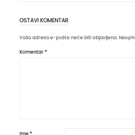
Kretanje
članka
OSTAVI KOMENTAR
Vaša adresa e-pošte neće biti objavljena.
Neopho
Komentar
*
Ime
*