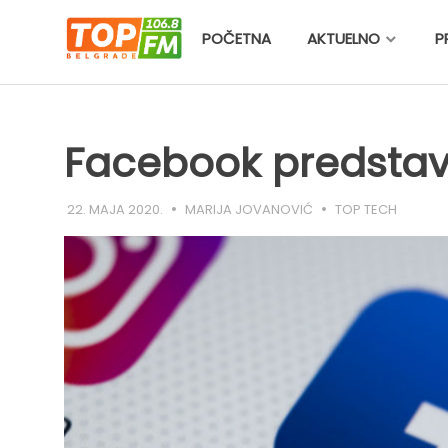
Skip
to
POČETNA
AKTUELNO
P
content
Facebook predstav
22. MAJA 2020.
MARIJA JOVANOVIĆ
TOP TECH