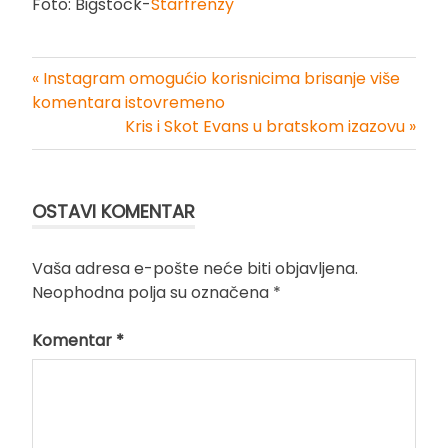
Foto: Bigstock-
Starfrenzy
« Instagram omogućio korisnicima brisanje više
Kretanje
komentara istovremeno
Kris i Skot Evans u bratskom izazovu »
članka
OSTAVI KOMENTAR
Vaša adresa e-pošte neće biti objavljena.
Neophodna polja su označena
*
Komentar
*