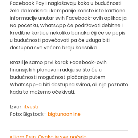
Facebook Pay i naglašavaju kako u budućnosti
žele da korisnici i kompanije koriste iste kartične
informacije unutar svih Facebook-ovih aplikacija.
Na početku, WhatsApp će podržavati debitne i
kreditne kartice nekoliko banaka čiji će se popis
u budućnosti povećavati pa će usluga biti
dostupna sve većem broju korisnika.
Brazil je samo prvi korak Facebook-ovih
finansijskih planova i raduju se što će u
budućnosti mogućnost plaćanja putem
WhatsApp-a biti dostupna svima, ali nije poznato
kada to možemo očekivati.
Izvor:
itvesti
Foto: Bigstock-
bigtunaonline
« Liam Pejn: Ovako je sve počelo