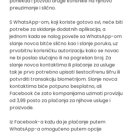
ponekad i pozvati druge korisnike na njihovo
preuzimanje i slično.
S WhatsApp-om, koji koriste gotovo svi, neće biti
potrebe za skidanje dodatnih aplikacija, a
jednom kada se nalog poveže sa WhatsApp-om
slanje novca bitće slično kao i slanje poruka, uz
prvobitnu korisničku autorizaciju kako se novac
ne bi poslao slučajno ili na pogrešan broj. Za
slanje novca kontaktima ili plaćanje za usluge
tak je prvo potrebno upisati šestocifrenu šifru ili
potvrditi transakciju biometrijom. Slanje novca
kontaktima biće potpuno besplatno, ali
Facebook će zato kompanijama uzimati proviziju
od 3,99 posto za plaćanja za njihove usluge i
proizvode.
Iz Facebook-a kažu da je plaćanje putem
WhatsApp-a omogućeno putem opcije