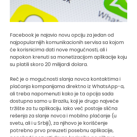
Facebook je najavio novu opciju za jedan od
najpopularnijih komunikacionih servisa sa kojom
će korisnicima dati nove mogućnosti, ali i
napokon krenuti sa monetizacijom aplikacije koju
su platili skoro 20 milijardi dolara.
Reč je o mogućnosti slanja novca kontaktima i
plaćanja kompanijama direktno iz WhatsApp-a,
ali treba napomenuti kako je ta opcija sada
dostupna samo u Brazilu, koji je drugo najveće
tržište za tu aplikaciju. Iako već postoje slična
rešenja za slanje novca i mobilno plaćanje (u
svetu, ali i u Srbiji), za njihovo je korišćenje
potrebno prvo preuzeti posebnu aplikacije,