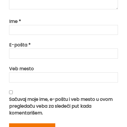
Ime
*
E-pošta
*
Veb mesto
Sačuvaj moje ime, e-poštu i veb mesto u ovom
pregledaču veba za sledeći put kada
komentarišem.