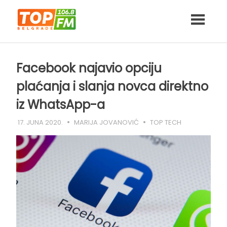
Skip
to
content
Facebook najavio opciju
plaćanja i slanja novca direktno
iz WhatsApp-a
17. JUNA 2020.
MARIJA JOVANOVIĆ
TOP TECH