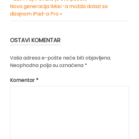
Kretanje
Nova generacija iMac-a možda dolazi sa
dizajnom iPad-a Pro »
članka
OSTAVI KOMENTAR
Vaša adresa e-pošte neće biti objavljena.
Neophodna polja su označena
*
Komentar
*