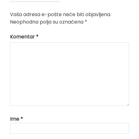
Vaša adresa e-pošte neće biti objavljena.
Neophodna polja su označena
*
Komentar
*
Ime
*