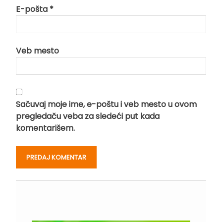
E-pošta
*
Veb mesto
Sačuvaj moje ime, e-poštu i veb mesto u ovom
pregledaču veba za sledeći put kada
komentarišem.