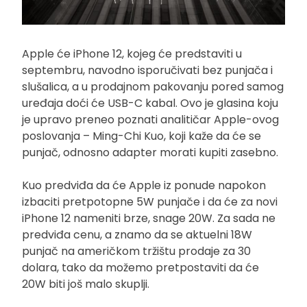
Apple će iPhone 12, kojeg će predstaviti u
septembru, navodno isporučivati bez punjača i
slušalica, a u prodajnom pakovanju pored samog
uređaja doći će USB-C kabal. Ovo je glasina koju
je upravo preneo poznati analitičar Apple-ovog
poslovanja – Ming-Chi Kuo, koji kaže da će se
punjač, odnosno adapter morati kupiti zasebno.
Kuo predviđa da će Apple iz ponude napokon
izbaciti pretpotopne 5W punjače i da će za novi
iPhone 12 nameniti brze, snage 20W. Za sada ne
predviđa cenu, a znamo da se aktuelni 18W
punjač na američkom tržištu prodaje za 30
dolara, tako da možemo pretpostaviti da će
20W biti još malo skuplji.