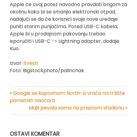
Apple će ovaj potez navodno pravdati brigom za
okolinu kako bi se smanjio elektronski otpad,
nadajući se da će korisnici svoje nove uređaje
puniti starim punjačima. Pored USB-C kabela,
Apple bi u prodajnom pakovanju trebao
isporučiti i USB-C -> Lightning adapter, dodaje
Kuo.
Izvor:
itvesti
Foto: Bigstockphoto/palinchak
« Google se kupovinom North-a vrača na tržište
Kretanje
pametnih naočara
Majli pevala sama na praznom stadionu »
članka
OSTAVI KOMENTAR