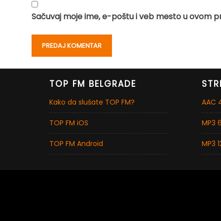
Sačuvaj moje ime, e-poštu i veb mesto u ovom p
TOP FM BELGRADE
STR
Kako da slušate TOP FM?
AAC 4
TOP FM iOS
MP3 6
TOP FM Android
MP3 1