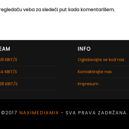
regledaču veba za sledeći put kada komentarišem.
EAM
INFO
8 KBIT/S
Oglašavajte se kod nas
4 KBIT/S
Kontaktirajte nas
28 KBIT/S
Impresum
©2017
NAXIMEDIAMIX
- SVA PRAVA ZADRŽANA.