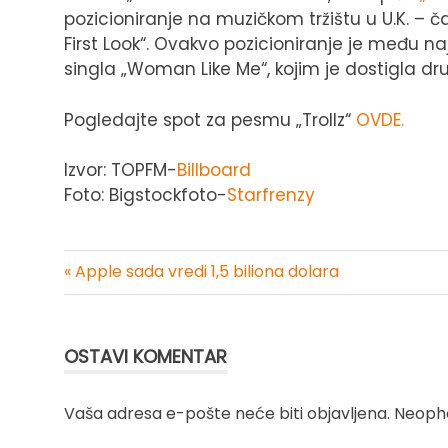
pozicioniranje na muzičkom tržištu u U.K. – čak
First Look“. Ovakvo pozicioniranje je među naj
singla „Woman Like Me“, kojim je dostigla drug
Pogledajte spot za pesmu „Trollz“
OVDE.
Izvor: TOPFM-
Billboar
d
Foto: Bigstockfoto-
Starfrenzy
« Apple sada vredi 1,5 biliona dolara
Kretanje
članka
OSTAVI KOMENTAR
Vaša adresa e-pošte neće biti objavljena.
Neopho