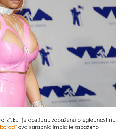
„Trollz“, koji je dostigao zapaženu preglednost na
llborad“
ova saradnja imala je zapaženo