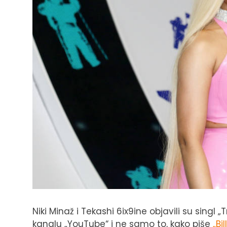
Niki Minaž i Tekashi 6ix9ine objavili su singl 
kanalu „YouTube“ i ne samo to, kako piše
„Bi