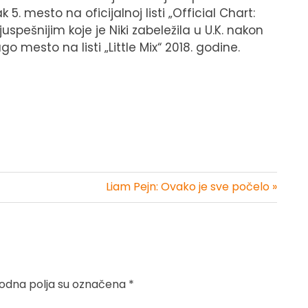
 5. mesto na oficijalnoj listi „Official Chart:
uspešnijim koje je Niki zabeležila u U.K. nakon
o mesto na listi „Little Mix“ 2018. godine.
Liam Pejn: Ovako je sve počelo »
dna polja su označena
*