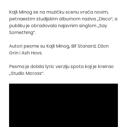
Kajli Minog se na muzičku scenu vraća novim,
petnaestim studijskim albumom naziva „Disco“, a
publiku je obradovala najavnim singlom „Say
Something“.
Autori pesme su Kajli Minog, Bif Stanard, Džon
Grin i Ash Hovs.
Pesma je dobila lyric verziju spota koji je kreirao
„Studio Moross“.