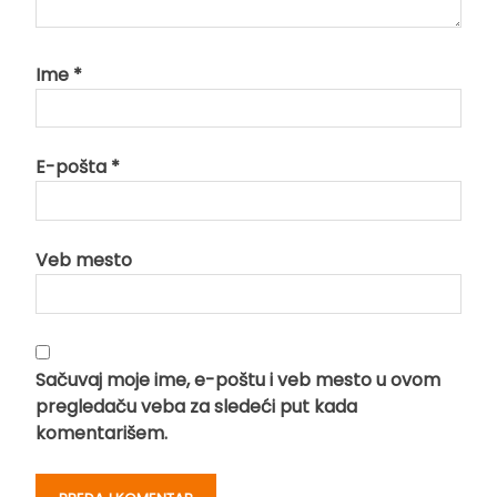
Ime
*
E-pošta
*
Veb mesto
Sačuvaj moje ime, e-poštu i veb mesto u ovom
pregledaču veba za sledeći put kada
komentarišem.