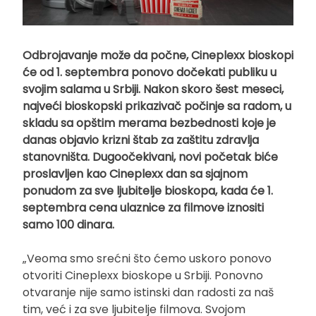
Odbrojavanje može da počne, Cineplexx bioskopi
će od 1. septembra ponovo dočekati publiku u
svojim salama u Srbiji. Nakon skoro šest meseci,
najveći bioskopski prikazivač počinje sa radom, u
skladu sa opštim merama bezbednosti koje je
danas objavio krizni štab za zaštitu zdravlja
stanovništa. Dugoočekivani, novi početak biće
proslavljen kao Cineplexx dan sa sjajnom
ponudom za sve ljubitelje bioskopa, kada će 1.
septembra cena ulaznice za filmove iznositi
samo 100 dinara.
„Veoma smo srećni što ćemo uskoro ponovo
otvoriti Cineplexx bioskope u Srbiji. Ponovno
otvaranje nije samo istinski dan radosti za naš
tim, već i za sve ljubitelje filmova. Svojom