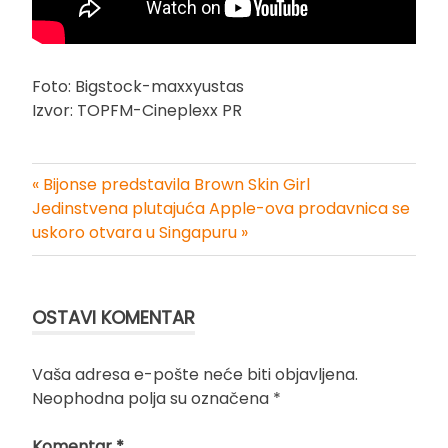
Foto: Bigstock-maxxyustas
Izvor: TOPFM-Cineplexx PR
« Bijonse predstavila Brown Skin Girl
Kretanje
Jedinstvena plutajuća Apple-ova prodavnica se
uskoro otvara u Singapuru »
članka
OSTAVI KOMENTAR
Vaša adresa e-pošte neće biti objavljena.
Neophodna polja su označena
*
Komentar
*