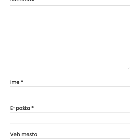
Ime
*
E-pošta
*
Veb mesto