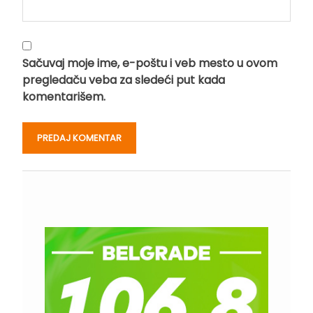
Sačuvaj moje ime, e-poštu i veb mesto u ovom
pregledaču veba za sledeći put kada
komentarišem.