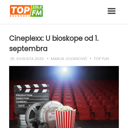
Skip
to
content
Cineplexx: U bioskope od 1.
septembra
25. AVGUSTA 2020.
MARIJA JOVANOVIĆ
TOP FUN