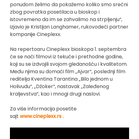
ponudom želimo da pokažemo koliko smo srećni
zbog povratka posetilaca u bioskop i
istovremeno da im se zahvalimo na strpljenju“,
izjavio je Kristijan Langhamer, rukovodeći partner
kompanije Cineplexx.
Na repertoaru Cineplexx bioskopa 1. septembra
će se naći filmovi iz tekuće i prethodne godine,
koji su se izdvojili svojom gledanošću i kvalitetom.
Među njima su domaći film „Ajvar“, poslednji film
reditelja Kventina Tarantina „Bilo jednom u
Holivudu“, „Džoker“, nastavak „Zaleđenog
kraljevstva“, kao i mnogi drugi naslovi.
Za više informacija posetite
sajt
www.cineplexx.rs .