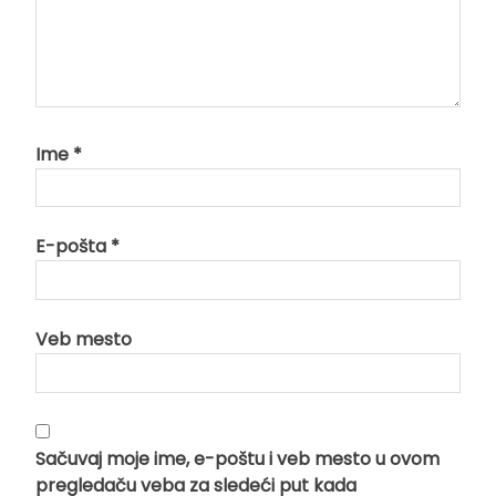
Ime
*
E-pošta
*
Veb mesto
Sačuvaj moje ime, e-poštu i veb mesto u ovom
pregledaču veba za sledeći put kada