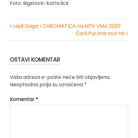
Foto: Bigstock-kathclick
« Lejdi Gaga: I CHROMATICA na MTV VMA 2020
Kretanje
Čarli Put ima novi hit »
članka
OSTAVI KOMENTAR
Vaša adresa e-pošte neće biti objavljena.
Neophodna polja su označena
*
Komentar
*