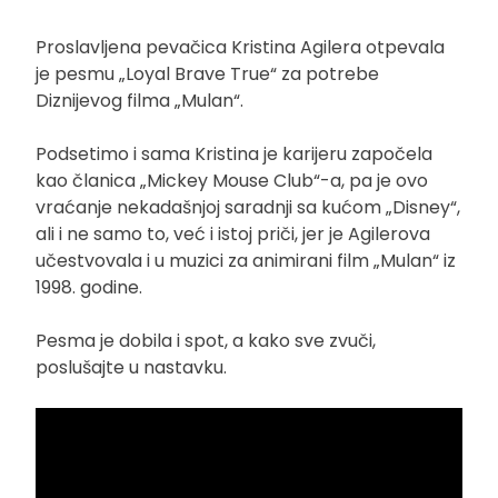
Proslavljena pevačica Kristina Agilera otpevala
je pesmu „Loyal Brave True“ za potrebe
Diznijevog filma „Mulan“.
Podsetimo i sama Kristina je karijeru započela
kao članica „Mickey Mouse Club“-a, pa je ovo
vraćanje nekadašnjoj saradnji sa kućom „Disney“,
ali i ne samo to, već i istoj priči, jer je Agilerova
učestvovala i u muzici za animirani film „Mulan“ iz
1998. godine.
Pesma je dobila i spot, a kako sve zvuči,
poslušajte u nastavku.