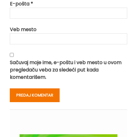
E-pošta
*
Veb mesto
Sačuvaj moje ime, e-poštu i veb mesto u ovom
pregledaču veba za sledeći put kada
komentarišem.