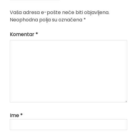
Vaša adresa e-pošte neće biti objavljena.
Neophodna polja su označena
*
Komentar
*
Ime
*