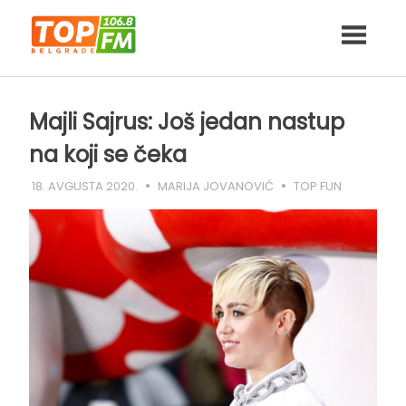
Skip
to
content
Majli Sajrus: Još jedan nastup
na koji se čeka
18. AVGUSTA 2020.
MARIJA JOVANOVIĆ
TOP FUN