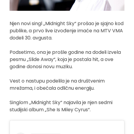
Njen novi singl „Midnight Sky“ prošao je sjajno kod
publike, a prvo live izvođenje imaće na MTV VMA
dodeli 30. avgusta.
Podsetimo, ona je prošle godine na dodeli izvela
pesmu „Slide Away“, koja je postala hit, a ove
godine donosi novu muziku.
Vest o nastupu podelila je na društvenim
mrežama, i obećala odličnu energiju.
Singlom „Midnight Sky“ najavila je njen sedmi
studijski album „She Is Miley Cyrus“.