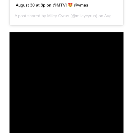
August 30 at 8p on @MTV!
@vmas
A post shared by
Miley Cyrus
(@mileycyrus) on
Aug 17, 2020 at 9:01am PDT