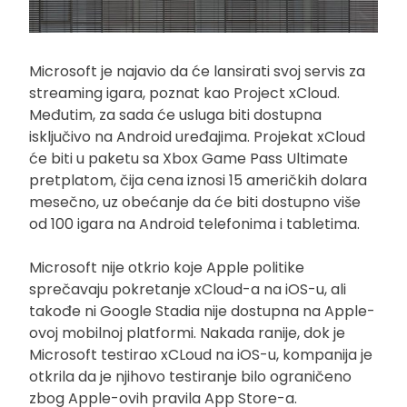
Microsoft je najavio da će lansirati svoj servis za
streaming igara, poznat kao Project xCloud.
Međutim, za sada će usluga biti dostupna
isključivo na Android uređajima. Projekat xCloud
će biti u paketu sa Xbox Game Pass Ultimate
pretplatom, čija cena iznosi 15 američkih dolara
mesečno, uz obećanje da će biti dostupno više
od 100 igara na Android telefonima i tabletima.
Microsoft nije otkrio koje Apple politike
sprečavaju pokretanje xCloud-a na iOS-u, ali
takođe ni Google Stadia nije dostupna na Apple-
ovoj mobilnoj platformi. Nakada ranije, dok je
Microsoft testirao xCLoud na iOS-u, kompanija je
otkrila da je njihovo testiranje bilo ograničeno
zbog Apple-ovih pravila App Store-a.