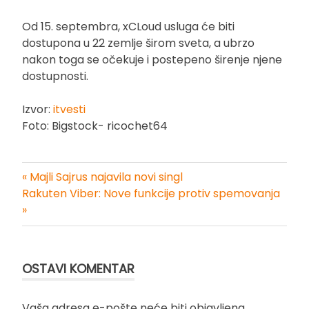
Od 15. septembra, xCLoud usluga će biti
dostupona u 22 zemlje širom sveta, a ubrzo
nakon toga se očekuje i postepeno širenje njene
dostupnosti.
Izvor:
itvesti
Foto: Bigstock- ricochet64
« Majli Sajrus najavila novi singl
Kretanje
Rakuten Viber: Nove funkcije protiv spemovanja
»
članka
OSTAVI KOMENTAR
Vaša adresa e-pošte neće biti objavljena.