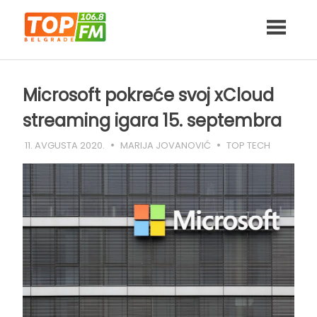
Skip
to
content
Microsoft pokreće svoj xCloud
streaming igara 15. septembra
11. AVGUSTA 2020.
MARIJA JOVANOVIĆ
TOP TECH