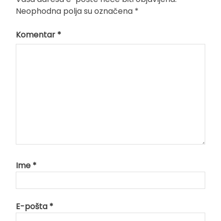
Neophodna polja su označena
*
Komentar
*
Ime
*
E-pošta
*