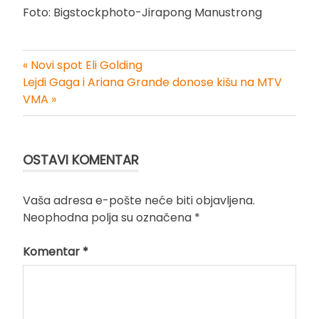
Foto: Bigstockphoto-Jirapong Manustrong
« Novi spot Eli Golding
Kretanje
Lejdi Gaga i Ariana Grande donose kišu na MTV
VMA »
članka
OSTAVI KOMENTAR
Vaša adresa e-pošte neće biti objavljena.
Neophodna polja su označena
*
Komentar
*