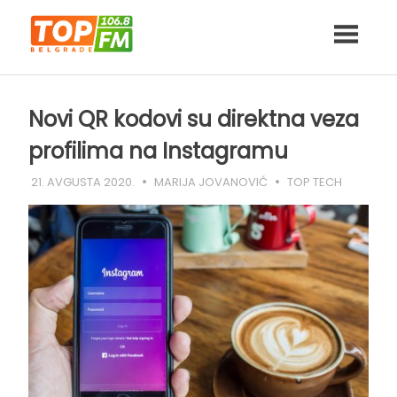
Skip
to
content
Novi QR kodovi su direktna veza
profilima na Instagramu
21. AVGUSTA 2020.
MARIJA JOVANOVIĆ
TOP TECH