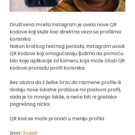
Društvena mreža Instagram je uvela nove QR
kodove koji služe kao direktna veza sa profilima
korisnika.
Nakon kratkog testnog perioda, Instagram uvodi
QR kodove koji omogućavaju ljudima da pomoću
bilo koje aplikacije za kameru koja može čitati QR
kodove pronađu profil korisnika.
Bez obzira da li želite brzo da razmene profile ili
dodaju nove lokalne pratioce na poslovni profil,
sada je to mnogo lakše, a neće biti ni grešaka
pogrešnog nicka.
QR kod se može pronaći u meniju profila.
Izvor:
itvesti