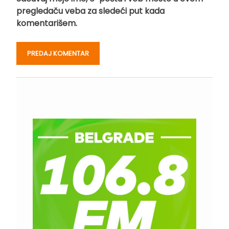
pregledaču veba za sledeći put kada
komentarišem.