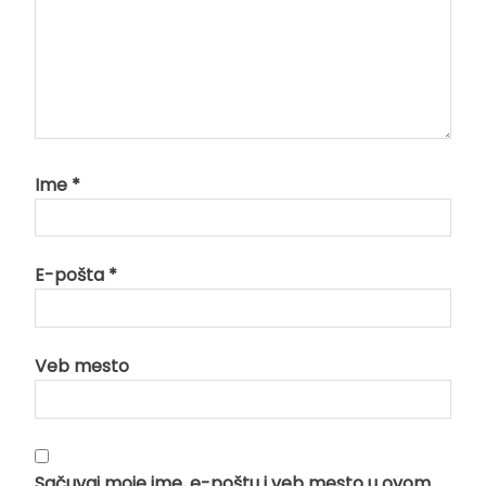
Ime
*
E-pošta
*
Veb mesto
Sačuvaj moje ime, e-poštu i veb mesto u ovom