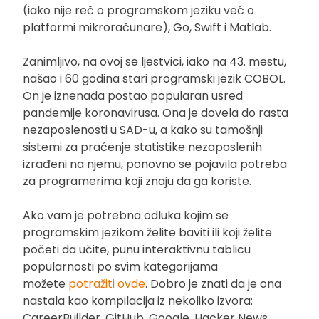
(iako nije reč o programskom jeziku već o
platformi mikroračunare), Go, Swift i Matlab.
Zanimljivo, na ovoj se ljestvici, iako na 43. mestu,
našao i 60 godina stari programski jezik COBOL.
On je iznenada postao popularan usred
pandemije koronavirusa. Ona je dovela do rasta
nezaposlenosti u SAD-u, a kako su tamošnji
sistemi za praćenje statistike nezaposlenih
izrađeni na njemu, ponovno se pojavila potreba
za programerima koji znaju da ga koriste.
Ako vam je potrebna odluka kojim se
programskim jezikom želite baviti ili koji želite
početi da učite, punu interaktivnu tablicu
popularnosti po svim kategorijama
možete
potražiti ovde
. Dobro je znati da je ona
nastala kao kompilacija iz nekoliko izvora:
CareerBuilder, GitHub, Google, Hacker News,