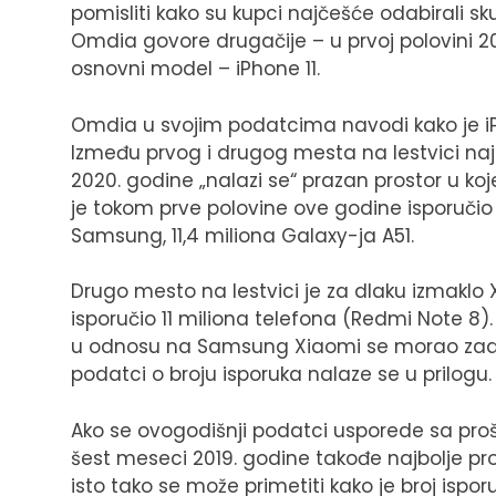
pomisliti kako su kupci najčešće odabirali s
Omdia govore drugačije – u prvoj polovini 2
osnovni model – iPhone 11.
Omdia u svojim podatcima navodi kako je iPh
Između prvog i drugog mesta na lestvici na
2020. godine „nalazi se“ prazan prostor u koj
je tokom prve polovine ove godine isporučio 
Samsung, 11,4 miliona Galaxy-ja A51.
Drugo mesto na lestvici je za dlaku izmaklo
isporučio 11 miliona telefona (Redmi Note 8
u odnosu na Samsung Xiaomi se morao zadovol
podatci o broju isporuka nalaze se u prilogu.
Ako se ovogodišnji podatci usporede sa proš
šest meseci 2019. godine takođe najbolje pro
isto tako se može primetiti kako je broj isp