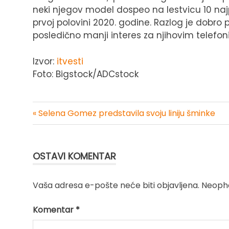
neki njegov model dospeo na lestvicu 10 na
prvoj polovini 2020. godine. Razlog je dobro 
posledično manji interes za njihovim telefo
Izvor:
itvesti
Foto: Bigstock/ADCstock
« Selena Gomez predstavila svoju liniju šminke
Kretanje
članka
OSTAVI KOMENTAR
Vaša adresa e-pošte neće biti objavljena.
Neopho
Komentar
*