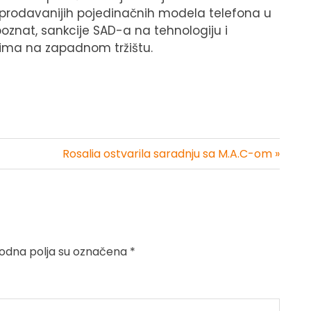
jprodavanijih pojedinačnih modela telefona u
poznat, sankcije SAD-a na tehnologiju i
nima na zapadnom tržištu.
Rosalia ostvarila saradnju sa M.A.C-om »
dna polja su označena
*