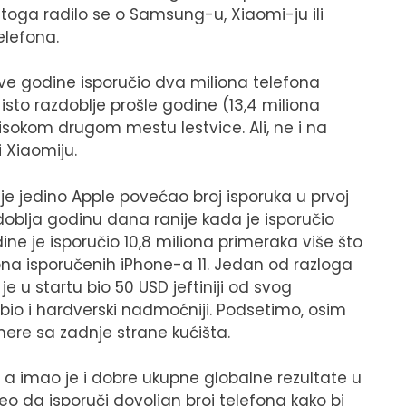
toga radilo se o Samsung-u, Xiaomi-ju ili
elefona.
ve godine isporučio dva miliona telefona
isto razdoblje prošle godine (13,4 miliona
isokom drugom mestu lestvice. Ali, ne i na
 Xiaomiju.
 je jedino Apple povećao broj isporuka u prvoj
zdoblja godinu dana ranije kada je isporučio
ne je isporučio 10,8 miliona primeraka više što
iona isporučenih iPhone-a 11. Jedan od razloga
e u startu bio 50 USD jeftiniji od svog
bio i hardverski nadmoćniji. Podsetimo, osim
mere sa zadnje strane kućišta.
, a imao je i dobre ukupne globalne rezultate u
eo da isporuči dovoljan broj telefona kako bi