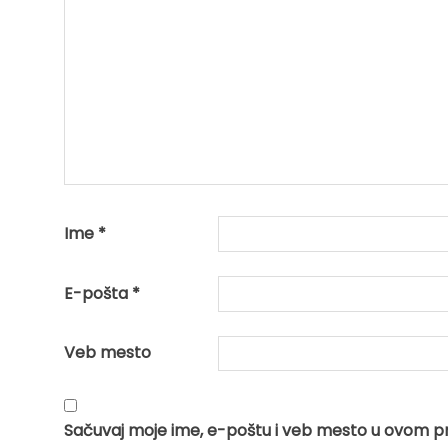
Ime
*
E-pošta
*
Veb mesto
Sačuvaj moje ime, e-poštu i veb mesto u ovom p