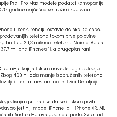
kuplje Pro i Pro Max modele podatci komopanije
020. godine najčešće se tražio i kupovao
one 11 konkurenciju ostavio daleko iza sebe.
jprodavanijih telefona tokom prve polovine
eg bi stalo 26,3 miliona telefona. Naime, Apple
37,7 miliona iPhonea 11, a drugoplasirani
 Xiaomi-ju koji je tokom navedenog razdoblja
). Zbog 400 hiljada manje isporučenih telefona
jiti trećim mestom na lestvici. Detaljniji
logodišnjim primeti se da se i tokom prvih
davao jeftiniji model iPhone-a – iPhone XR. Ali,
oručenih Android-a ove godine u padu. Svaki od