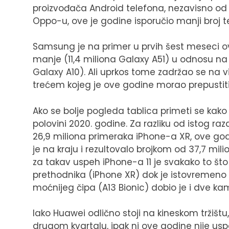
proizvođača Android telefona, nezavisno od 
Oppo-u, ove je godine isporučio manji broj t
Samsung je na primer u prvih šest meseci o
manje (11,4 miliona Galaxy A51) u odnosu na 
Galaxy A10). Ali uprkos tome zadržao se na v
trećem kojeg je ove godine morao prepustiti
Ako se bolje pogleda tablica primeti se kako
polovini 2020. godine. Za razliku od istog ra
26,9 miliona primeraka iPhone-a XR, ove godi
je na kraju i rezultovalo brojkom od 37,7 mil
za takav uspeh iPhone-a 11 je svakako to što j
prethodnika (iPhone XR) dok je istovremeno 
moćnijeg čipa (A13 Bionic) dobio je i dve ka
Iako Huawei odlično stoji na kineskom tržištu
drugom kvartalu, ipak ni ove godine nije usp