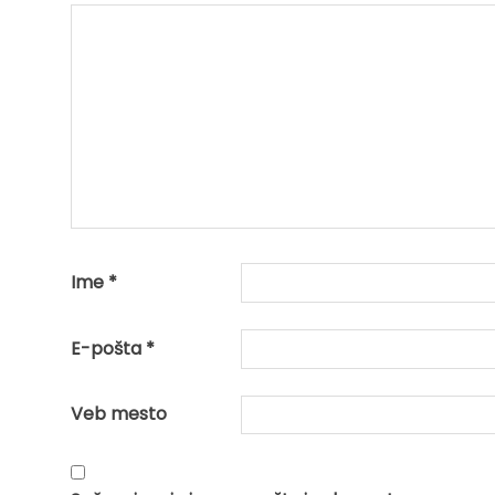
Ime
*
E-pošta
*
Veb mesto