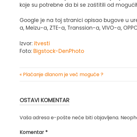
koje su potrebne da bi se zaštitili od mogući
Google je na toj stranici opisao bugove u u
a, Meizu-a, ZTE-a, Transsion-a, VIVO-a, OPPO-
Izvor:
itvesti
Foto:
Bigstock-DenPhoto
« Plaćanje dlanom je već moguće ?
Kretanje
članka
OSTAVI KOMENTAR
Vaša adresa e-pošte neće biti objavljena.
Neopho
Komentar
*