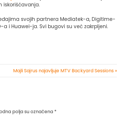
h iskorišćavanja.
ređajima svojih partnera Mediatek-a, Digitime-
a i Huawei-ja. Svi bugovi su već zakrpljeni.
Majli Sajrus najavljuje MTV Backyard Sessions »
dna polja su označena
*