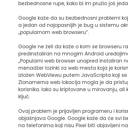
bezbednosne rupe, kako bi im pružio još jedan,
Google kaže da su bezbednosni problemi koji 
a jedan od najopasnijih je bug u sistemu ak
„popularnom web browseru“.
Google ne želi da kaže o kom se browseru radi
predinstaliran na mnogim Android uređajima i 
„Popularni web browser unapred instaliran
menadžer lozinki za web mesta koja je korisnik
izložen WebViewu putem JavaScripta koji se
Zlonamerna web lokacija mogla je da pristup
korisnika. Iako su kriptovane u mirovanju, ali 
ključ.
Ovaj problem je prijavljen programeru i koris
objašnjava Google. Google kaže da će svi be
na telefonima koji nisu Pixel biti objavljeni n