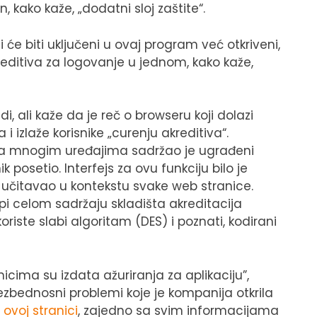
 kako kaže, „dodatni sloj zaštite“.
će biti uključeni u ovaj program već otkriveni,
reditiva za logovanje u jednom, kako kaže,
, ali kaže da je reč o browseru koji dolazi
izlaže korisnike „curenju akreditiva“.
 na mnogim uređajima sadržao je ugrađeni
 posetio. Interfejs za ovu funkciju bilo je
 učitavao u kontekstu svake web stranice.
i celom sadržaju skladišta akreditacija
koriste slabi algoritam (DES) i poznati, kodirani
nicima su izdata ažuriranja za aplikaciju”,
zbednosni problemi koje je kompanija otkrila
a
ovoj stranici
, zajedno sa svim informacijama