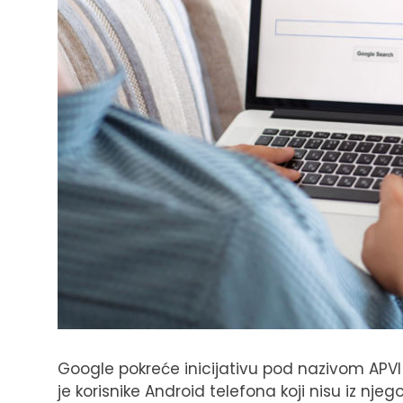
Google pokreće inicijativu pod nazivom APVI (An
je korisnike Android telefona koji nisu iz nj