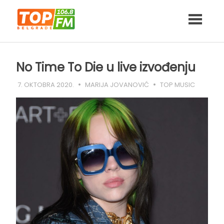
Skip
to
content
No Time To Die u live izvođenju
7. OKTOBRA 2020.
MARIJA JOVANOVIĆ
TOP MUSIC