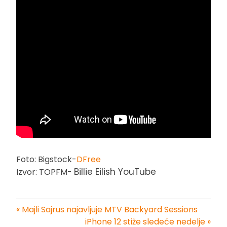
Foto: Bigstock-
DFree
Billie Eilish YouTube
Izvor: TOPFM-
« Majli Sajrus najavljuje MTV Backyard Sessions
Kretanje
iPhone 12 stiže sledeće nedelje »