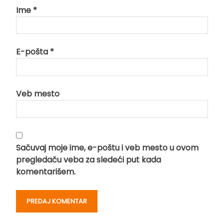
Ime
*
E-pošta
*
Veb mesto
Sačuvaj moje ime, e-poštu i veb mesto u ovom
pregledaču veba za sledeći put kada
komentarišem.