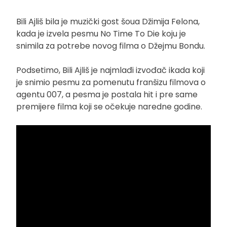
Bili Ajliš bila je muzički gost šoua Džimija Felona,
kada je izvela pesmu No Time To Die koju je
snimila za potrebe novog filma o Džejmu Bondu.
Podsetimo, Bili Ajliš je najmlađi izvođač ikada koji
je snimio pesmu za pomenutu franšizu filmova o
agentu 007, a pesma je postala hit i pre same
premijere filma koji se očekuje naredne godine.