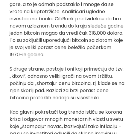
gore, a to je odmah podstaklo i mnoge da se
vrate na kriptotržište. Analitičari ugledne
investicione banke CitiBank predvideli su da bi u
novom uzlaznom trendu do kraja sledeće godine
jedan bitcoin mogao da vredi čak 318.000 dolara.
To su zaključili upoređujući bitcoin sa zlatom koje
je svoj veliki porast cene beležilo početkom
1970-ih godina.
S druge strane, postoje i oni koji primećuju da tzv.
„kitovi“, odnosno veliki igrači na ovom tržištu,
počinju da „shortaju“ cenu bitcoina, tj. klade se na
njen skoriji pad. Razlozi za brzi porast cene
bitcoina proteklih nedelja su višestruki.
Kao glavni pokretači tog trenda ističu se korona
kriza i odgovor mnogih monetarnih vlasti u svetu
koje „štampaju“ novac, izazivajući tako inflaciju –
pa su se investitori odlučili da sklone imovinu u