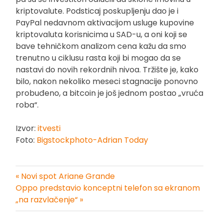
kriptovalute. Podsticaj poskupljenju dao je i
PayPal nedavnom aktivacijom usluge kupovine
kriptovaluta korisnicima u SAD-u, a oni koji se
bave tehničkom analizom cena kažu da smo
trenutno u ciklusu rasta koji bi mogao da se
nastavi do novih rekordnih nivoa. Tržište je, kako
bilo, nakon nekoliko meseci stagnacije ponovno
probuđeno, a bitcoin je još jednom postao „vruća
roba“.
Izvor:
itvesti
Foto:
Bigstockphoto-Adrian Today
« Novi spot Ariane Grande
Kretanje
Oppo predstavio konceptni telefon sa ekranom
„na razvlačenje“ »
članka