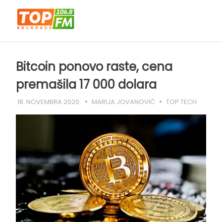
Skip
to
content
Bitcoin ponovo raste, cena
premašila 17 000 dolara
18. NOVEMBRA 2020.
MARIJA JOVANOVIĆ
TOP TECH