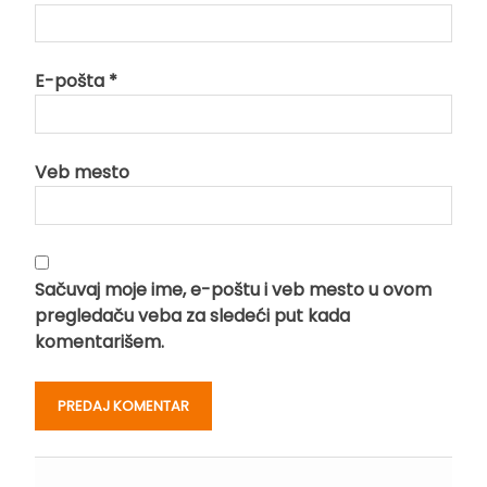
E-pošta
*
Veb mesto
Sačuvaj moje ime, e-poštu i veb mesto u ovom
pregledaču veba za sledeći put kada
komentarišem.