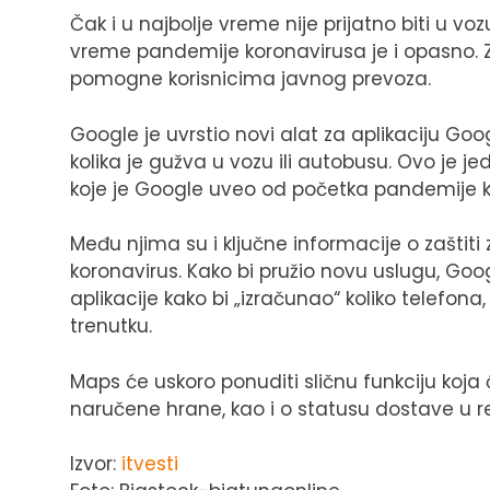
Čak i u najbolje vreme nije prijatno biti u v
vreme pandemije koronavirusa je i opasno
pomogne korisnicima javnog prevoza.
Google je uvrstio novi alat za aplikaciju G
kolika je gužva u vozu ili autobusu. Ovo je
koje je Google uveo od početka pandemije k
Među njima su i ključne informacije o zaštit
koronavirus. Kako bi pružio novu uslugu, Goog
aplikacije kako bi „izračunao“ koliko telefon
trenutku.
Maps će uskoro ponuditi sličnu funkciju koj
naručene hrane, kao i o statusu dostave u 
Izvor:
itvesti