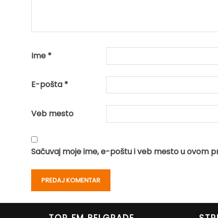
Ime
*
E-pošta
*
Veb mesto
Sačuvaj moje ime, e-poštu i veb mesto u ovom p
TOP FM BELGRADE
STR