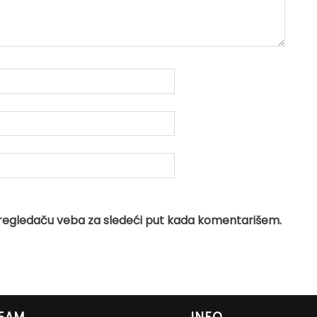
regledaču veba za sledeći put kada komentarišem.
EAM
INFO