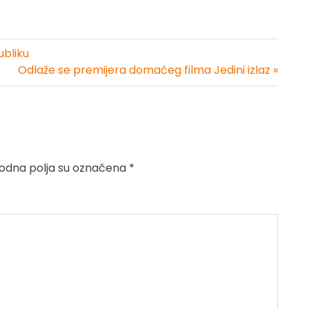
ubliku
Odlaže se premijera domaćeg filma Jedini izlaz »
dna polja su označena
*