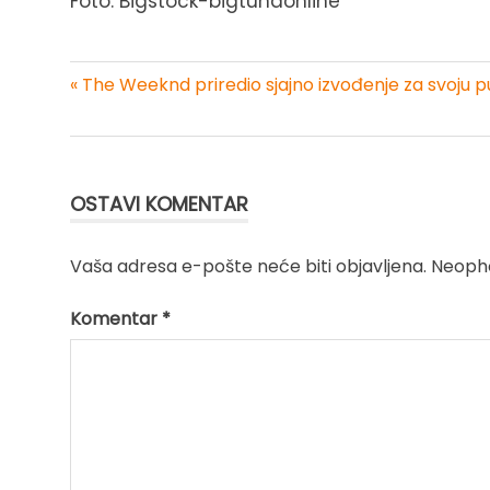
Foto: Bigstock-bigtunaonline
« The Weeknd priredio sjajno izvođenje za svoju p
Kretanje
članka
OSTAVI KOMENTAR
Vaša adresa e-pošte neće biti objavljena.
Neopho
Komentar
*