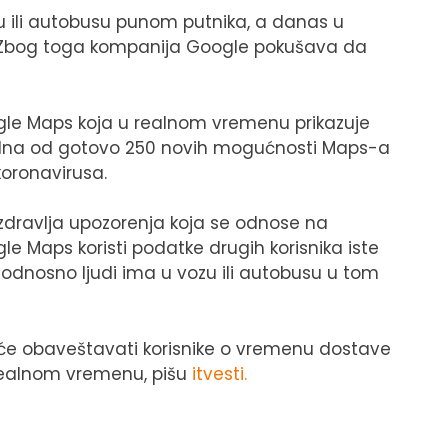
ozu ili autobusu punom putnika, a danas u
. Zbog toga kompanija Google pokušava da
oogle Maps koja u realnom vremenu prikazuje
 jedna od gotovo 250 novih mogućnosti Maps-a
oronavirusa.
i zdravlja upozorenja koja se odnose na
le Maps koristi podatke drugih korisnika iste
a, odnosno ljudi ima u vozu ili autobusu u tom
a će obaveštavati korisnike o vremenu dostave
realnom vremenu, pišu
itvesti.