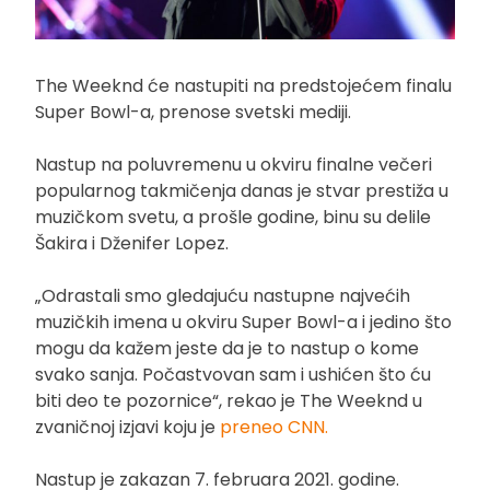
The Weeknd će nastupiti na predstojećem finalu
Super Bowl-a, prenose svetski mediji.
Nastup na poluvremenu u okviru finalne večeri
popularnog takmičenja danas je stvar prestiža u
muzičkom svetu, a prošle godine, binu su delile
Šakira i Dženifer Lopez.
„Odrastali smo gledajuću nastupne najvećih
muzičkih imena u okviru Super Bowl-a i jedino što
mogu da kažem jeste da je to nastup o kome
svako sanja. Počastvovan sam i ushićen što ću
biti deo te pozornice“, rekao je The Weeknd u
zvaničnoj izjavi koju je
preneo CNN.
Nastup je zakazan 7. februara 2021. godine.