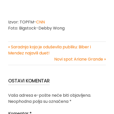
Izvor: TOPFM-
CNN
Foto: Bigstock-Debby Wong
« Saradnja koja je oduševila publiku: Biber i
Kretanje
Mendez najavili duet!
Novi spot Ariane Grande »
članka
OSTAVI KOMENTAR
Vaša adresa e-pošte neće biti objavljena.
Neophodna polja su označena
*
Komentar
*