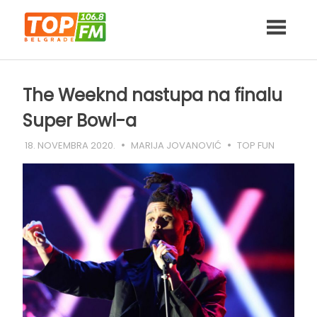
Skip
to
content
The Weeknd nastupa na finalu
Super Bowl-a
18. NOVEMBRA 2020.
MARIJA JOVANOVIĆ
TOP FUN