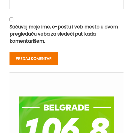
Sačuvaj moje ime, e-poštu i veb mesto u ovom
pregledaču veba za sledeći put kada
komentarišem.