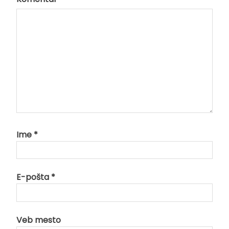
Ime
*
E-pošta
*
Veb mesto