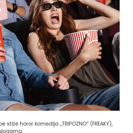
e stiže horor komedija „TRIPOZNO“ (FREAKY),
 ulogama.