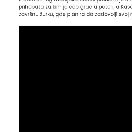
prihopata za kim je ceo grad u poteri, a Kasa
završnu žurku, gde planira da zadovolji svoj n