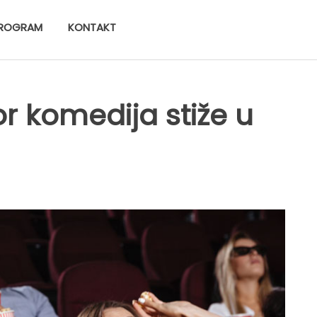
ROGRAM
KONTAKT
r komedija stiže u