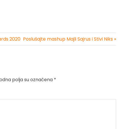
ards 2020
Poslušajte mashup Majli Sajrus i Stivi Niks »
dna polja su označena
*