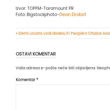
Izvor: TOPFM-Taramount PR
Foto: Bigstockphoto-
Dean Drobot
« Demi Lovato vodi dodelu E! People’s Choice Aw
Kretanje
članka
OSTAVI KOMENTAR
Vaša adresa e-pošte neće biti objavljena.
Neopho
Komentar
*