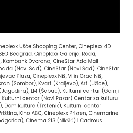
ineplexx Ušće Shopping Center, Cineplexx 4D
BEO Beograd, Cineplexx Galerija, Roda,
a, Kombank Dvorana, CineStar Ada Mall
ada (Novi Sad), CineStar (Novi Sad), CineStar
evac Plaza, Cineplexx Niš, Vilin Grad Niš,
ran (Sombor), Kvart (Kraljevo), Art (Užice),
 (Jagodina), LM (Šabac), Kulturni centar (Gornji
Kulturni centar (Novi Pazar) Centar za kulturu
, Dom kulture (Trstenik), Kulturni centar
riština, Kino ABC, Cineplexx Prizren, Cinemarine
Podgorica), Cinema 213 (Nikšić) i Cadmus