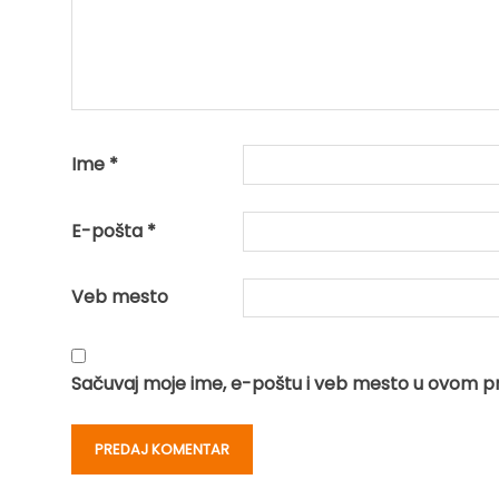
Ime
*
E-pošta
*
Veb mesto
Sačuvaj moje ime, e-poštu i veb mesto u ovom p