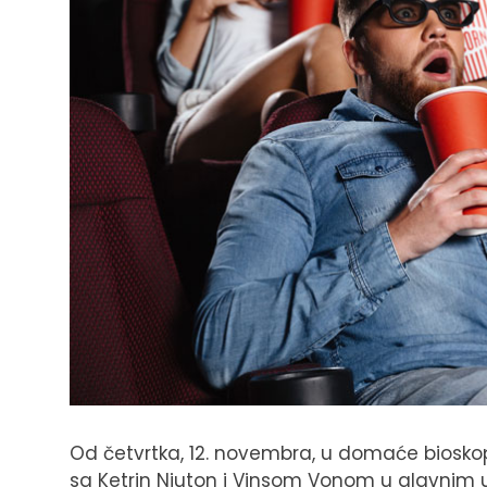
Od četvrtka, 12. novembra, u domaće bioskop
sa Ketrin Njuton i Vinsom Vonom u glavnim