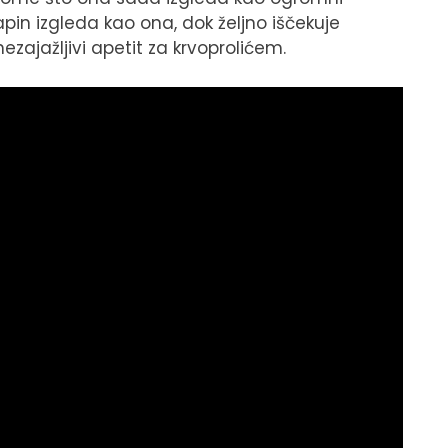
pin izgleda kao ona, dok željno iščekuje
ezajažljivi apetit za krvoprolićem.