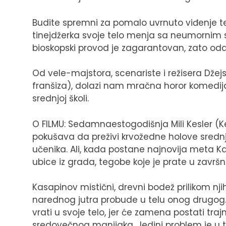
Budite spremni za pomalo uvrnuto viđenje t
tinejdžerka svoje telo menja sa neumornim s
bioskopski provod je zagarantovan, zato odab
Od vele-majstora, scenariste i režisera Dž
franšiza), dolazi nam mračna horor komedija o
srednjoj školi.
O FILMU: Sedamnaestogodišnja Mili Kesler (Ketri
pokušava da preživi krvožedne holove srednje 
učenika. Ali, kada postane najnovija meta K
ubice iz grada, tegobe koje je prate u završn
Kasapinov mistični, drevni bodež prilikom nj
narednog jutra probude u telu onog drugog.
vrati u svoje telo, jer će zamena postati traj
sredovečnog manijaka. Jedini problem je u