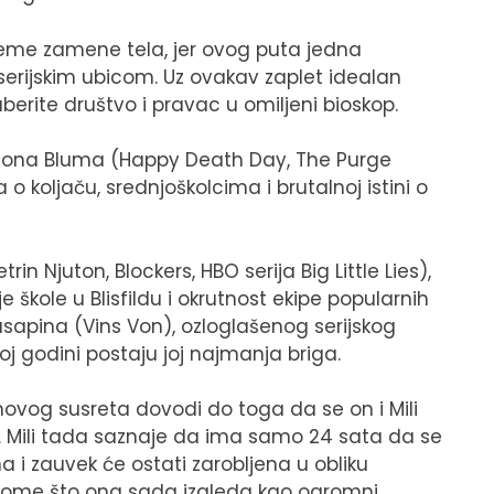
eme zamene tela, jer ovog puta jedna
erijskim ubicom. Uz ovakav zaplet idealan
erite društvo i pravac u omiljeni bioskop.
ejsona Bluma (Happy Death Day, The Purge
 koljaču, srednjoškolcima i brutalnoj istini o
n Njuton, Blockers, HBO serija Big Little Lies),
škole u Blisfildu i okrutnost ekipe popularnih
asapina (Vins Von), ozloglašenog serijskog
oj godini postaju joj najmanja briga.
ihovog susreta dovodi do toga da se on i Mili
 Mili tada saznaje da ima samo 24 sata da se
na i zauvek će ostati zarobljena u obliku
 tome što ona sada izgleda kao ogromni