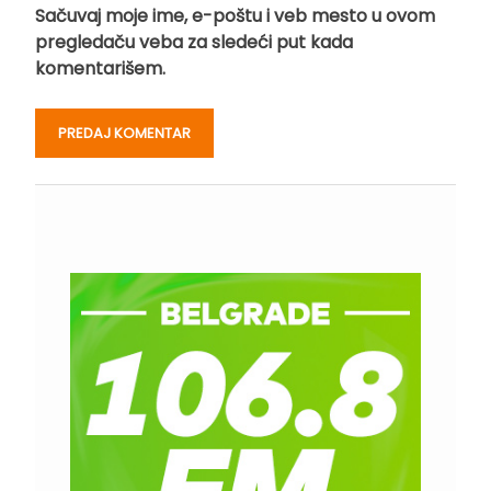
Sačuvaj moje ime, e-poštu i veb mesto u ovom
pregledaču veba za sledeći put kada
komentarišem.