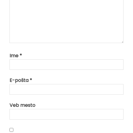
Ime
*
E-pošta
*
Veb mesto