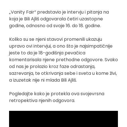
„Vanity Fair“ predstavio je intervju i pitanja na
koja je Bili Ajliš odgovarala četiri uzastopne
godine, odnosno od svoje 16. do 18. godine.
Koliko su se njeni stavovi promenili ukazuju
upravo ovi intervjui, a ono što je najsimpatičnije
jeste to da je 18-godišnja pevačica
komentarisala njene prethodne odgovore. Svako
od nas je prolazio kroz faze odrastanja,
sazrevanja, te otkrivanja sebe i sveta u kome živi,
a izuzetak nije ni mlada Bili Ajliš.
Pogledajte kako je protekla ova svojevrsna
retropektiva njenih odgovora.