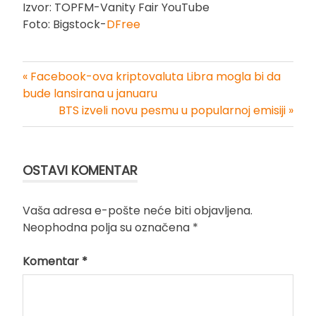
Izvor: TOPFM-Vanity Fair YouTube
Foto: Bigstock-
DFree
« Facebook-ova kriptovaluta Libra mogla bi da
Kretanje
bude lansirana u januaru
BTS izveli novu pesmu u popularnoj emisiji »
članka
OSTAVI KOMENTAR
Vaša adresa e-pošte neće biti objavljena.
Neophodna polja su označena
*
Komentar
*