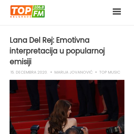
Skip
to
content
Lana Del Rej: Emotivna
interpretacija u popularnoj
emisiji
15. DECEMBRA 2020.
MARIJA JOVANOVIĆ
TOP MUSIC