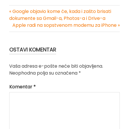
« Google objavio kome će, kada i zašto brisati
Kretanje
dokumente sa Gmail-a, Photos-a i Drive-a
Apple radi na sopstvenom modemu za iPhone »
članka
OSTAVI KOMENTAR
Vaša adresa e-pošte neće biti objavljena.
Neophodna polja su označena
*
Komentar
*