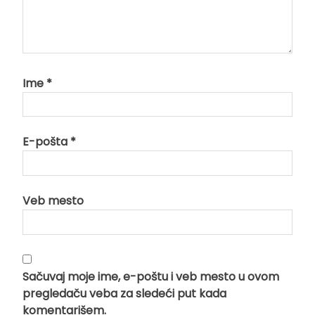
Ime
*
E-pošta
*
Veb mesto
Sačuvaj moje ime, e-poštu i veb mesto u ovom
pregledaču veba za sledeći put kada
komentarišem.