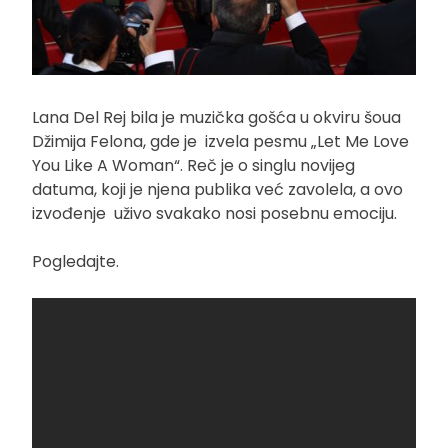
Lana Del Rej bila je muzička gošća u okviru šoua
Džimija Felona, gde je izvela pesmu „Let Me Love
You Like A Woman“. Reč je o singlu novijeg
datuma, koji je njena publika već zavolela, a ovo
izvođenje uživo svakako nosi posebnu emociju.
Pogledajte.